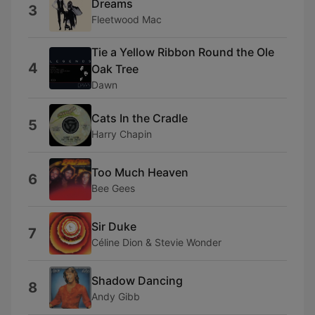
Dreams
3
Fleetwood Mac
Tie a Yellow Ribbon Round the Ole
4
Oak Tree
Dawn
Cats In the Cradle
5
Harry Chapin
Too Much Heaven
6
Bee Gees
Sir Duke
7
Céline Dion & Stevie Wonder
Shadow Dancing
8
Andy Gibb