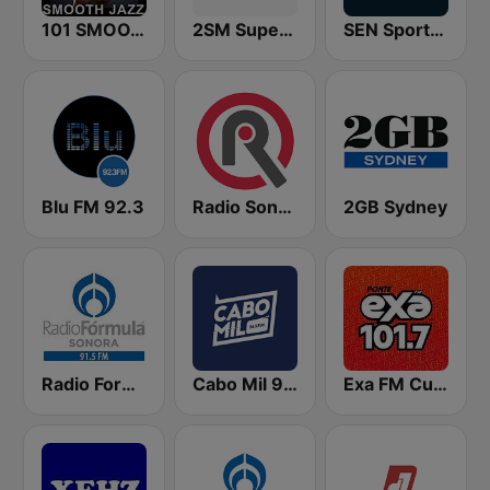
101 SMOOTH JAZZ
2SM Super Radio
SEN Sports 1116 AM
Blu FM 92.3
Radio Sonora
2GB Sydney
Radio Formula 91.5 FM
Cabo Mil 96.3 FM
Exa FM Culiacán