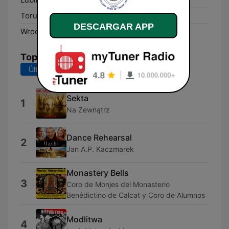
Toruń:
99.8 FM
DESCARGAR APP
Wrocław:
88.9 FM
Top Canciones
Últimos 7 días
Últimos 30 días
Sekta
1
Na Zewnątrz
Dance Rehearsal
2
Jan A.P. Kaczmarek
Monastery Bells
3
Coro de Monjes del Monasterio
Benédictino de Calcat y Coro de Alumnos
Modlitwa
4