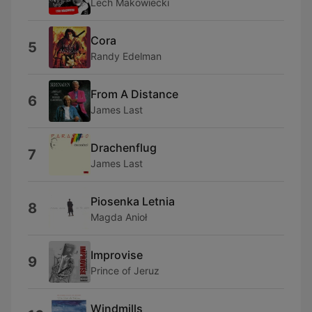
Lech Makowiecki
Cora
5
Randy Edelman
From A Distance
6
James Last
Drachenflug
7
James Last
Piosenka Letnia
8
Magda Anioł
Improvise
9
Prince of Jeruz
Windmills