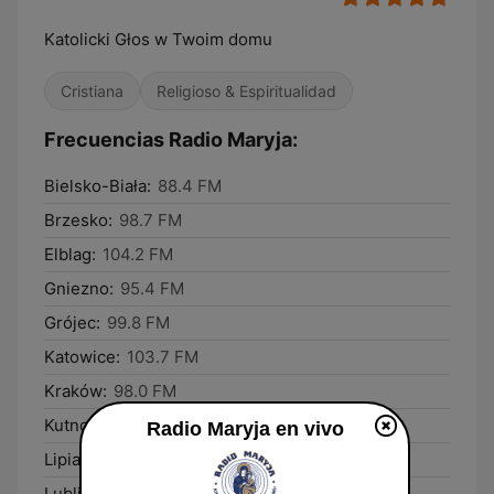
Katolicki Głos w Twoim domu
Cristiana
Religioso & Espiritualidad
Frecuencias Radio Maryja:
Bielsko-Biała:
88.4 FM
Brzesko:
98.7 FM
Elblag:
104.2 FM
Gniezno:
95.4 FM
Grójec:
99.8 FM
Katowice:
103.7 FM
Kraków:
98.0 FM
Kutno:
88.3 FM
Radio Maryja en vivo
Lipiany:
99.5 FM
Lublin:
97.0 FM