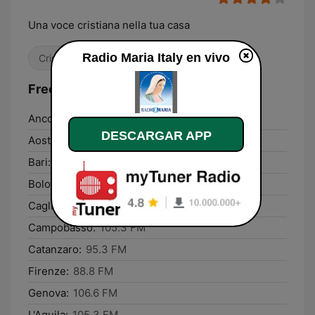
Una voce cristiana nella tua casa
Radio Maria Italy en vivo
Cristiana
Religioso & Espiritualidad
Frecuencias Radio Maria Italy:
Ancona:
96.3 FM
DESCARGAR APP
Aosta:
104.1 FM
Bari:
93.8 FM
Bologna:
101.0 FM
Cagliari:
98.8 FM
Campobasso:
105.3 FM
Catanzaro:
95.3 FM
Firenze:
88.8 FM
Genova:
106.6 FM
L'Aquila:
105.3 FM