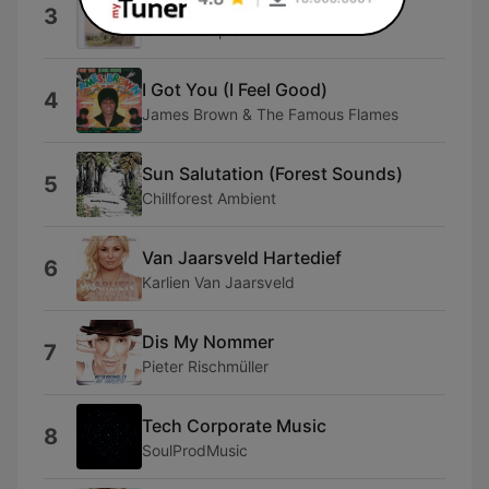
A Wonderful Day
3
Sweet People
I Got You (I Feel Good)
4
James Brown & The Famous Flames
Sun Salutation (Forest Sounds)
5
Chillforest Ambient
Van Jaarsveld Hartedief
6
Karlien Van Jaarsveld
Dis My Nommer
7
Pieter Rischmüller
Tech Corporate Music
8
SoulProdMusic