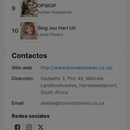
OPSKOP
9
Karlien Husselman
Sing Jou Hart Uit
10
Liezel Pieters
Contactos
Sitio web
http://www.bosveldstereo.co.za/
Dirección:
Gedeelte 3, Plot 49, Melodie
Landbouhoewes, Hartebeestpoort,
South Africa
Email:
ateljee@bosveldstereo.co.za
Redes sociales