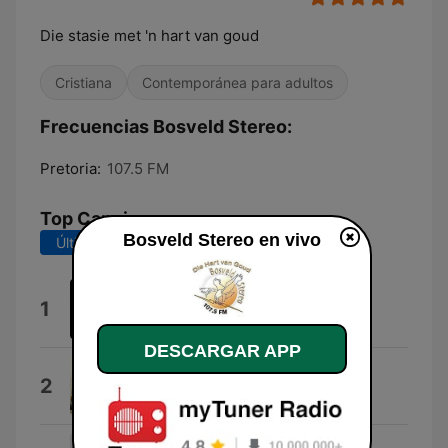
Die stasie met 'n hart van goud
Cristiana
Contemporánea para adultos
Frecuencias Bosveld Stereo:
Pretoria:
107.5 FM
Top Canciones
Bosveld Stereo en vivo
Últimos 7 días
Últimos 30 días
Cocaine Skies
1
Estramonio
DESCARGAR APP
Stay the Night
2
James Blunt