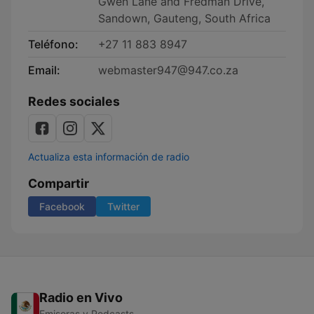
Gwen Lane and Fredman Drive,
Sandown, Gauteng, South Africa
Teléfono:
+27 11 883 8947
Email:
webmaster947@947.co.za
Redes sociales
Actualiza esta información de radio
Compartir
Facebook
Twitter
Radio en Vivo
Emisoras y Podcasts