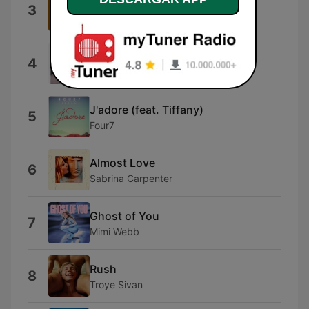
Doja Cat
3
Type Beat
MAYBE.
4
SIENNA SPIRO
J'adore (feat. Tiffany)
5
Four7
Almost Love
6
Sabrina Carpenter
Ghost of You
7
Mimi Webb
Rush
8
Troye Sivan