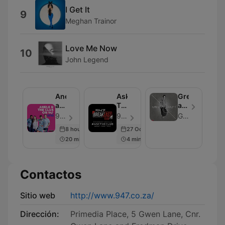
I Get It
9
Meghan Trainor
Love Me Now
10
John Legend
Anele
Ask
Greg
and
The
and
the
Club
Lucky
947 - Episodio 109
947 - Episodio 100
Greg and Lucky
Club
Podcast
8 hours ago
27 Oct 2020
on
20 min
4 min
947
Contactos
Sitio web
http://www.947.co.za/
Dirección:
Primedia Place, 5 Gwen Lane, Cnr.