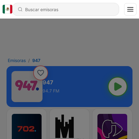
Emisoras
947
947
94.7 FM