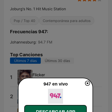
Joburg's No. 1 Hit Music Station
Pop / Top 40
Contemporánea para adultos
Frecuencias 947:
Johannesburg:
94.7 FM
Top Canciones
Últimos 7 días
Últimos 30 días
Flicker
1
Niall Horan
947 en vivo
Cold Shoulder
2
Locnville
DESCARGAR APP