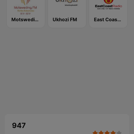
Motsweding FM
Ukhozi FM
East Coast Radio
947