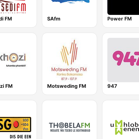
di FM
SAfm
Power FM
zi FM
Motsweding FM
947