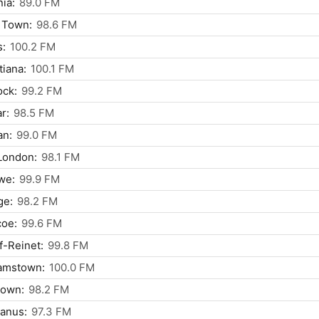
nia:
89.0 FM
 Town:
98.6 FM
s:
100.2 FM
tiana:
100.1 FM
ock:
99.2 FM
r:
98.5 FM
an:
99.0 FM
London:
98.1 FM
we:
99.9 FM
ge:
98.2 FM
coe:
99.6 FM
f-Reinet:
99.8 FM
amstown:
100.0 FM
town:
98.2 FM
anus:
97.3 FM