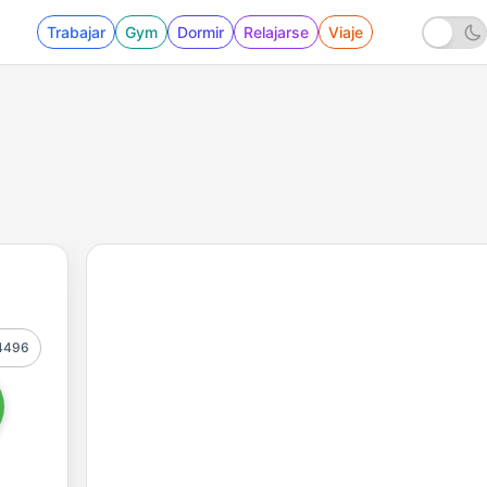
Trabajar
Gym
Dormir
Relajarse
Viaje
4496