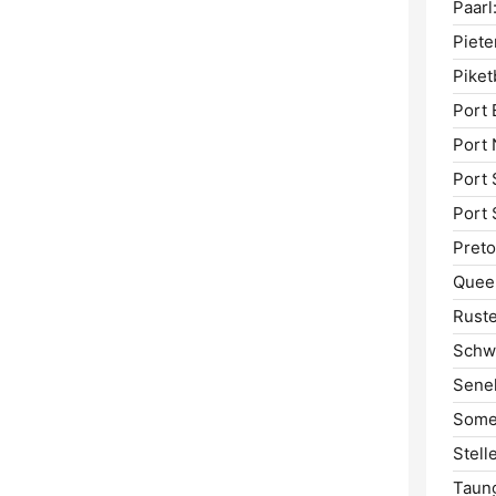
Paarl
Piete
Piket
Port 
Port 
Port 
Port 
Preto
Quee
Rust
Schw
Senek
Somer
Stell
Taun