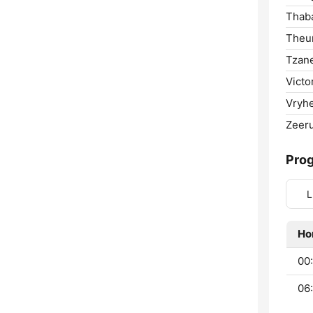
Thab
Theu
Tzan
Victo
Vryhe
Zeeru
Pro
L
Ho
00:
06: