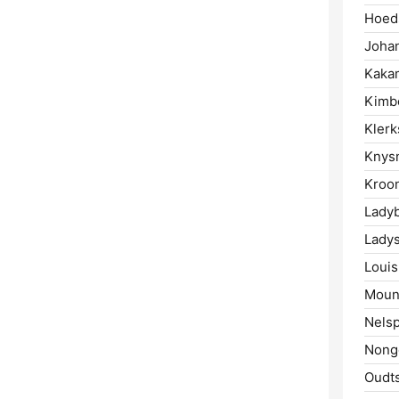
Hoeds
Joha
Kaka
Kimbe
Klerk
Knys
Kroon
Ladyb
Ladys
Louis
Mount
Nelsp
Nong
Oudt