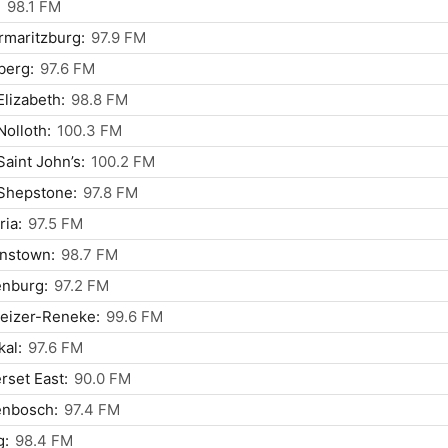
:
98.1 FM
rmaritzburg:
97.9 FM
berg:
97.6 FM
Elizabeth:
98.8 FM
Nolloth:
100.3 FM
Saint John’s:
100.2 FM
Shepstone:
97.8 FM
ria:
97.5 FM
nstown:
98.7 FM
enburg:
97.2 FM
eizer-Reneke:
99.6 FM
al:
97.6 FM
set East:
90.0 FM
enbosch:
97.4 FM
g:
98.4 FM