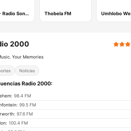
RSG - Radio Sonder Grense
Thobela FM
dio 2000
Music. Your Memories
ortes
Noticias
uencias Radio 2000:
lehem:
98.4 FM
fontein:
99.5 FM
rworth:
97.6 FM
don:
100.4 FM