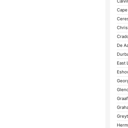
Calvi
Cape
Cere
Chris
Crad
De Aa
Durb
East 
Esho
Geor
Glen
Graaf
Grah
Grey
Herm