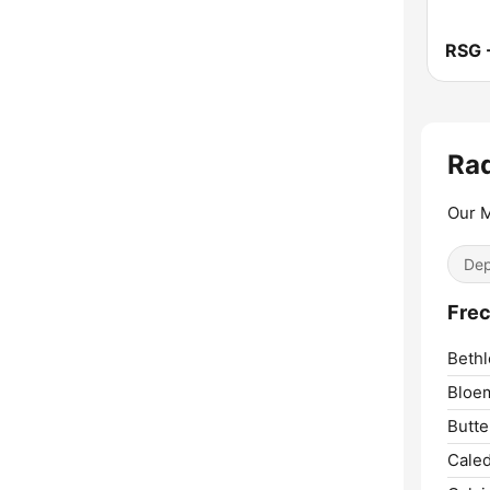
Ra
Our 
Dep
Frec
Beth
Bloem
Butte
Cale