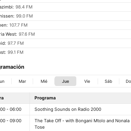
azimbi:
98.4 FM
nissen:
99.0 FM
een:
107.7 FM
ria West:
97.6 FM
id:
97.7 FM
st:
99.1 FM
gramación
un
Mar
Mié
Jue
Vie
Sáb
D
ra
Programa
00 - 06:00
Soothing Sounds on Radio 2000
00 - 09:00
The Take Off - with Bongani Mtolo and Nonala
Tose