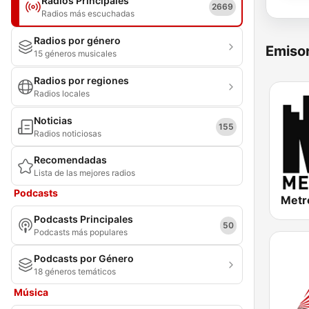
Radios Principales
2669
Radios más escuchadas
Radios por género
Emisor
15 géneros musicales
Radios por regiones
Radios locales
Noticias
155
Radios noticiosas
Recomendadas
Lista de las mejores radios
Podcasts
Metr
Podcasts Principales
50
Podcasts más populares
Podcasts por Género
18 géneros temáticos
Música