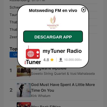
Schweizer-Reneke:
90.0 FM
Motsweding FM en vivo
Taung:
88.8 FM
Thaba Nchu:
100.3 FM
Thabazimbi:
88.8 FM
DESCARGAR APP
Zeerust:
89.5 FM
Top Canciones
Últimos 7 días
Últimos 30 días
Mangwane Mpulele
1
Soweto String Quartet & Vusi Mahalasela
God Must Have Spent A Little More
2
Time On You
Kirk Whalum
Way Back Fifties