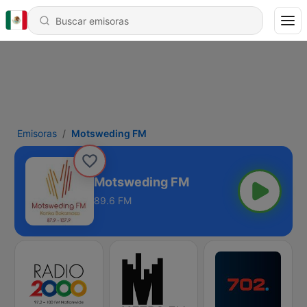
Emisoras
Motsweding FM
Motsweding FM
89.6 FM