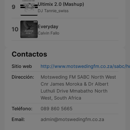
Ultimix 2.0 (Mashup)
9
DJ Tannie_swiss
Everyday
10
Calvin Fallo
Contactos
Sitio web
http://www.motswedingfm.co.za/sabc/
Dirección:
Motsweding FM SABC North West
Cnr James Moroka & Dr Albert
Luthuli Drive Mmabatho North
West, South Africa
Teléfono:
089 860 5665
Email:
admin@motswedingfm.co.za