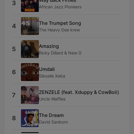
3
African Jazz Pioneers
The Trumpet Song
4
The Heavy Dee krew
Amazing
5
Ricky Dillard & New G
Umdali
6
Sibusile Xaba
ZENZELE (feat. Xduppy & CowBoii)
7
Uncle Waffles
The Dream
8
David Sanborn