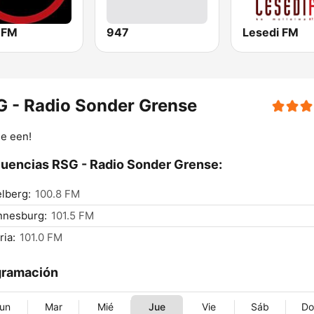
 FM
947
Lesedi FM
 - Radio Sonder Grense
ie een!
uencias RSG - Radio Sonder Grense:
lberg:
100.8 FM
nnesburg:
101.5 FM
ria:
101.0 FM
gramación
un
Mar
Mié
Jue
Vie
Sáb
D