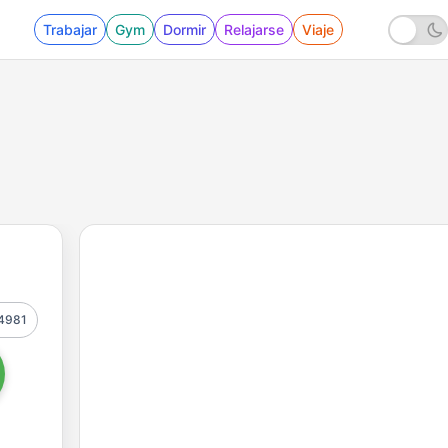
Trabajar
Gym
Dormir
Relajarse
Viaje
4981