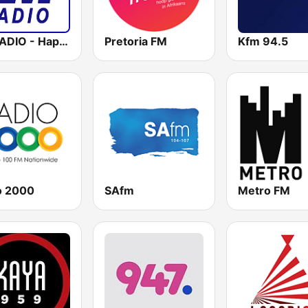
LM RADIO - Happy Listening !!
Pretoria FM
Kfm 94.5
o 2000
SAfm
Metro FM