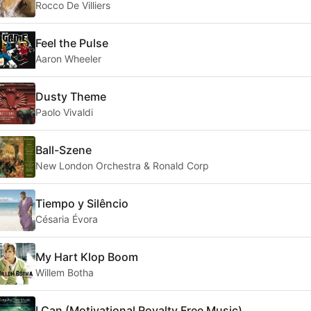
Rocco De Villiers
Feel the Pulse
Aaron Wheeler
Dusty Theme
Paolo Vivaldi
Ball-Szene
New London Orchestra & Ronald Corp
Tiempo y Silêncio
Césaria Évora
My Hart Klop Boom
Willem Botha
I Can (Motivational Royalty Free Music)