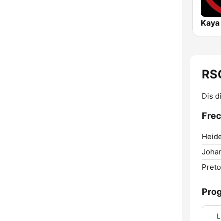
Kaya
RSG
Dis d
Frec
Heide
Joha
Preto
Pro
L