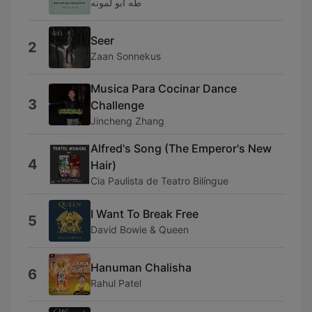
طه ابو لمونه
Seer
2
Zaan Sonnekus
Musica Para Cocinar Dance
3
Challenge
Jincheng Zhang
Alfred's Song (The Emperor's New
4
Hair)
Cia Paulista de Teatro Bilíngue
I Want To Break Free
5
David Bowie & Queen
Hanuman Chalisha
6
Rahul Patel