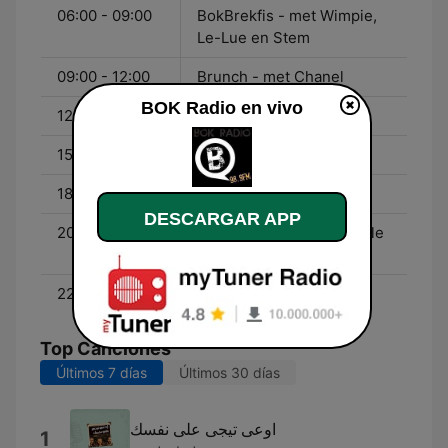
06:00 - 09:00
BokBrekfis - met Wimpie,
Le-Lue en Stem
09:00 - 12:00
Brunch - met Chanel
BOK Radio en vivo
12:00 - 15:00
Heinrich HHH du Plooy
15:00 - 18:00
Martin & Success
18:00 - 20:00
Albertus Kotze
DESCARGAR APP
20:00 - 22:00
Afm Rock Show - met Kyle
Frick
22:00 - 00:00
Musiek
Top Canciones
Últimos 7 días
Últimos 30 días
اوعى تيجى على نفسك
1