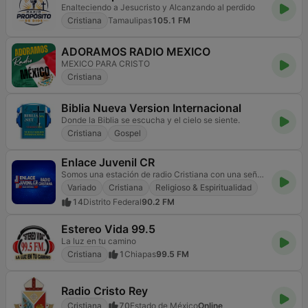
Enalteciendo a Jesucristo y Alcanzando al perdido
Cristiana
Tamaulipas
105.1 FM
ADORAMOS RADIO MEXICO
MEXICO PARA CRISTO
Cristiana
Biblia Nueva Version Internacional
Donde la Biblia se escucha y el cielo se siente.
Cristiana
Gospel
Enlace Juvenil CR
Somos una estación de radio Cristiana con una señal de lo alto.
Variado
Cristiana
Religioso & Espiritualidad
14
Distrito Federal
90.2 FM
Estereo Vida 99.5
La luz en tu camino
Cristiana
1
Chiapas
99.5 FM
Radio Cristo Rey
Cristiana
70
Estado de México
Online