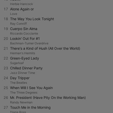
Herbie Hancock
17
Alone Again or
Love
18
The Way You Look Tonight
Ray Conniff
19
Cuerpo Sin Alma
Riccardo Cocciante
20
Lookin' Out For #1
Bachman-Turner Overdrive
21
There's a Kind of Hush (All Over the World)
Herman's Hermits
22
Green-Eyed Lady
Sugarloaf
23
Chilled Dinner Party
Jazz Dinner Time
24
Day Tripper
The Beatles
25
When Will I See You Again
The Three Degrees
26
Mr. President (Have Pity On the Working Man)
Randy Newman
27
Touch Me in the Morning
Diana Ross