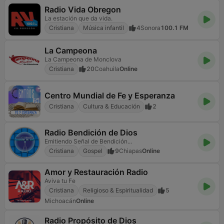
Radio Vida Obregon
La estación que da vida.
Cristiana
Música infantil
4
Sonora
100.1 FM
La Campeona
La Campeona de Monclova
Cristiana
20
Coahuila
Online
Centro Mundial de Fe y Esperanza
Cristiana
Cultura & Educación
2
Radio Bendición de Dios
Emitiendo Señal de Bendición...
Cristiana
Gospel
9
Chiapas
Online
Amor y Restauración Radio
Aviva tu Fe
Cristiana
Religioso & Espiritualidad
5
Michoacán
Online
Radio Propósito de Dios