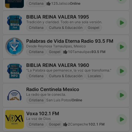
Cristiana
125
Jalisco
Online
BIBLIA REINA VALERA 1995
Tradición y claridad. Todo en una sola versión.
Cristiana
Cultura & Educación
Gospel
Palabras de Vida Eterna Radio 93.5 FM
Desde Reynosa Tamaulipas, Mexico
Cristiana
Gospel
10
Tamaulipas
93.5 FM
BIBLIA REINA VALERA 1960
"La Palabra que permanece, la voz que transforma."
Cristiana
Cultura & Educación
Locales
Radio Centinela Mexico
La radio que te conecta.
Cristiana
San Luis Potosí
Online
Voxa 102.1 FM
La voz de Dios
Cristiana
Gospel
2
Campeche
102.1 FM