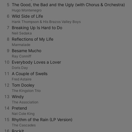
5
The Good, the Bad and the Ugly (with Chorus & Orchestra)
Hugo Montenegro
6
Wild Side of Life
Hank Thompson & His Brazos Valley Boys
7
Breaking Up Is Hard to Do
Neil Sedaka
8
Reflections of My Life
Marmalade
9
Besame Mucho
Ray Conniff
10
Everybody Loves a Lover
Doris Day
11
A Couple of Swells
Fred Astaire
12
Tom Dooley
The Kingston Trio
13
Windy
The Association
14
Pretend
Nat Cole King
15
Rhythm of the Rain (LP Version)
The Cascades
16
Rockit