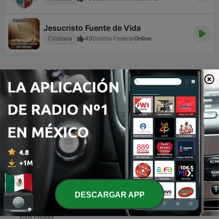
Jesucristo Fuente de Vida
Cristiana
49
Distrito Federal
Online
Página
3
de
7
<
3
4
5
>
>>
TOP CANCIONES
1
Thanks For the Memory
The Platters
2
Hot Rock
Johnny Carroll
3
(We're Gonna) Rock Around the Clock (Single Version)
DESCARGAR APP
Bill Haley & His Comets
4
Blue Suede Shoes (Remastered)
Elvis Presley