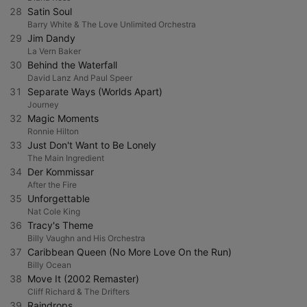
28
Satin Soul
Barry White & The Love Unlimited Orchestra
29
Jim Dandy
La Vern Baker
30
Behind the Waterfall
David Lanz And Paul Speer
31
Separate Ways (Worlds Apart)
Journey
32
Magic Moments
Ronnie Hilton
33
Just Don't Want to Be Lonely
The Main Ingredient
34
Der Kommissar
After the Fire
35
Unforgettable
Nat Cole King
36
Tracy's Theme
Billy Vaughn and His Orchestra
37
Caribbean Queen (No More Love On the Run)
Billy Ocean
38
Move It (2002 Remaster)
Cliff Richard & The Drifters
39
Raindrops