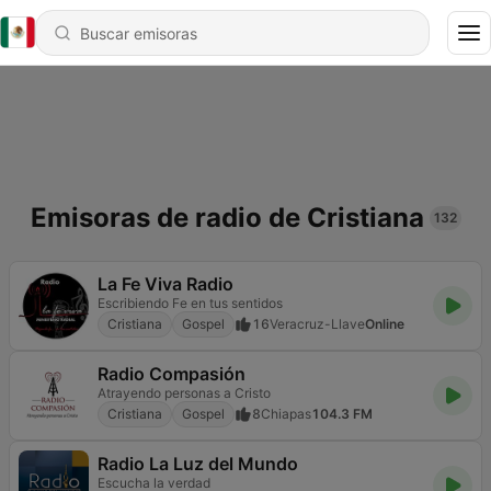
Emisoras de radio de Cristiana
132
La Fe Viva Radio
Escribiendo Fe en tus sentidos
Cristiana
Gospel
16
Veracruz-Llave
Online
Radio Compasión
Atrayendo personas a Cristo
Cristiana
Gospel
8
Chiapas
104.3 FM
Radio La Luz del Mundo
Escucha la verdad