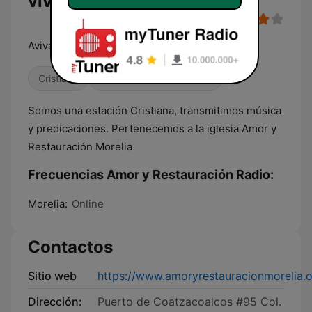
vivo
Aviva tu Fe
Cristiana
Religioso & Espiritualidad
Somos una estación Cristiana, transmitimos música
y predicaciones. Pertenecemos a la iglesia Amor y
Restauración Morelia
Frecuencias Amor y Restauración Radio:
Morelia:
Online
Contactos
Sitio web
https://www.amoryrestauracionmorelia.o
Dirección:
Puerto de Coatzacoalcos #95 Col.