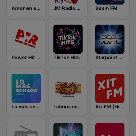
Amor en el aire radio
JM Radio Romance
Beam FM
Power Hit Radio
TikTok Hits
Starpoint Radio
Lo más sonado en México
Latinos con Sabor
Хіт FM (Hit FM) - Best