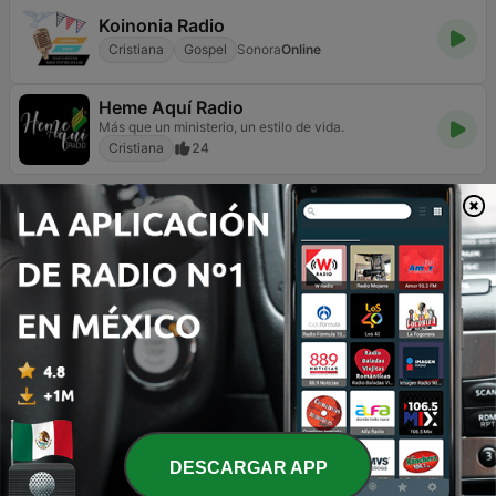
Koinonia Radio
Cristiana
Gospel
Sonora
Online
Heme Aquí Radio
Más que un ministerio, un estilo de vida.
Cristiana
24
Página
4
de
7
1
<
4
5
6
>
>>
TOP CANCIONES
1
Thanks For the Memory
The Platters
2
Hot Rock
Johnny Carroll
DESCARGAR APP
3
(We're Gonna) Rock Around the Clock (Single Version)