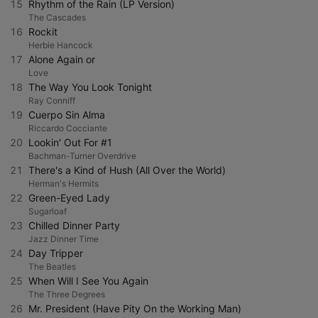
15
Rhythm of the Rain (LP Version)
The Cascades
16
Rockit
Herbie Hancock
17
Alone Again or
Love
18
The Way You Look Tonight
Ray Conniff
19
Cuerpo Sin Alma
Riccardo Cocciante
20
Lookin' Out For #1
Bachman-Turner Overdrive
21
There's a Kind of Hush (All Over the World)
Herman's Hermits
22
Green-Eyed Lady
Sugarloaf
23
Chilled Dinner Party
Jazz Dinner Time
24
Day Tripper
The Beatles
25
When Will I See You Again
The Three Degrees
26
Mr. President (Have Pity On the Working Man)