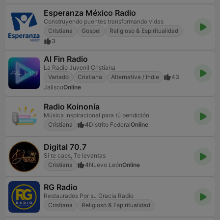
Esperanza México Radio
Construyendo puentes transformando vidas
Cristiana
Gospel
Religioso & Espiritualidad
3
Al Fin Radio
La Radio Juvenil Cristiana
Variado
Cristiana
Alternativa / Indie
43
Jalisco
Online
Radio Koinonía
Música inspiracional para tú bendición
Cristiana
4
Distrito Federal
Online
Digital 70.7
Si te caes, Te levantas
Cristiana
4
Nuevo León
Online
RG Radio
Restaurados Por su Gracia Radio
Cristiana
Religioso & Espiritualidad