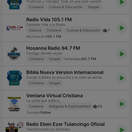
Tradición y claridad. Todo en una sola versión.
Cristiana
Cultura & Educación
Gospel
Radio Vida 105.1 FM
Dándole Vida a la Radio
Clásica
Cristiana
Cultura & Educación
7
Michoacán
105.1 FM
Hosanna Radio 94.7 FM
Contigo..donde vayas
Cristiana
Gospel
Tamaulipas
94.7 FM
Biblia Nueva Version Internacional
Donde la Biblia se escucha y el cielo se siente.
Cristiana
Gospel
Ventana Virtual Cristiana
La señal que edifica,,,
Cristiana
Religioso & Espiritualidad
69
Yucatán
Online
Radio Eben Ezer Tulancingo Oficial
Transformado tus Sentidos