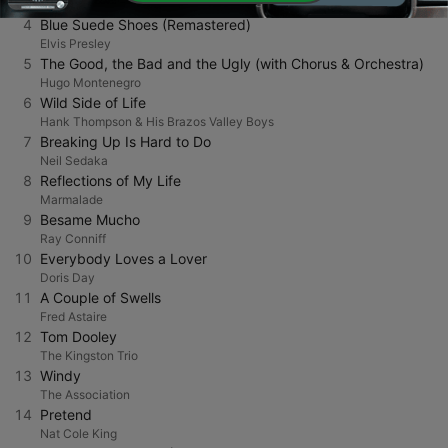
Bill Haley & His Comets
4
Blue Suede Shoes (Remastered)
Elvis Presley
5
The Good, the Bad and the Ugly (with Chorus & Orchestra)
Hugo Montenegro
6
Wild Side of Life
Hank Thompson & His Brazos Valley Boys
7
Breaking Up Is Hard to Do
Neil Sedaka
8
Reflections of My Life
Marmalade
9
Besame Mucho
Ray Conniff
10
Everybody Loves a Lover
Doris Day
11
A Couple of Swells
Fred Astaire
12
Tom Dooley
The Kingston Trio
13
Windy
The Association
14
Pretend
Nat Cole King