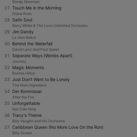
Randy Newman
27
Touch Me in the Morning
Diana Ross
28
Satin Soul
Barry White & The Love Unlimited Orchestra
29
Jim Dandy
La Vern Baker
30
Behind the Waterfall
David Lanz And Paul Speer
31
Separate Ways (Worlds Apart)
Journey
32
Magic Moments
Ronnie Hilton
33
Just Don't Want to Be Lonely
The Main Ingredient
34
Der Kommissar
After the Fire
35
Unforgettable
Nat Cole King
36
Tracy's Theme
Billy Vaughn and His Orchestra
37
Caribbean Queen (No More Love On the Run)
Billy Ocean