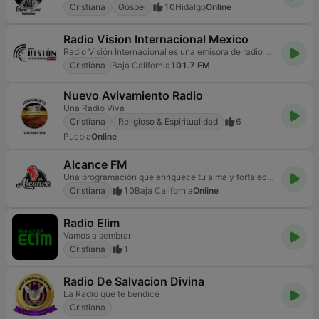
Cristiana
Gospel
10
Hidalgo
Online
Radio Vision Internacional Mexico
Radio Visión Internacional es una emisora de radio adventista que transmite en FM en la ciudad de Ba
Cristiana
Baja California
101.7 FM
Nuevo Avivamiento Radio
Una Radio Viva
Cristiana
Religioso & Espiritualidad
6
Puebla
Online
Alcance FM
Una programación que enriquece tu alma y fortalece tu espíritu
Cristiana
10
Baja California
Online
Radio Elim
Vamos a sembrar
Cristiana
1
Radio De Salvacion Divina
La Radio que te bendice
Cristiana