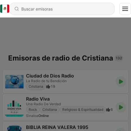
Emisoras de radio de Cristiana
132
Ciudad de Dios Radio
La Radio de tu Bendición
Cristiana
19
Radio Viva
Una Radio De Verdad
Rock
Cristiana
Religioso & Espiritualidad
6
Sinaloa
Online
BIBLIA REINA VALERA 1995