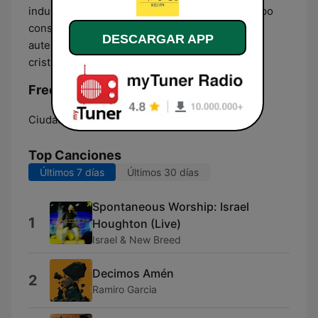
industria de radio y televisión, y al mismo tiempo
conservamos la calidez, espiritualidad y
DESCARGAR APP
autenticidad que nos caracteriza como medio
cristiano.
Frecuencias Voxa 102.1 FM:
Ciudad del Carmen:
102.1 FM
Top Canciones
Últimos 7 días
Últimos 30 días
Spontaneous Worship: Israel
1
Houghton (Live)
Israel & New Breed
Decimos Amén
2
Ramiro Garcia