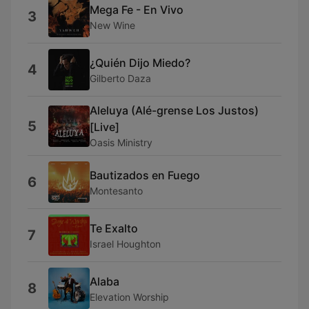
Mega Fe - En Vivo
3
New Wine
¿Quién Dijo Miedo?
4
Gilberto Daza
Aleluya (Alé-grense Los Justos)
5
[Live]
Oasis Ministry
Bautizados en Fuego
6
Montesanto
Te Exalto
7
Israel Houghton
Alaba
8
Elevation Worship