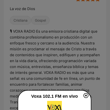
La voz de Dios
Cristiana
Gospel
🎙️ VOXA RADIO Es una emisora cristiana digital que
combina profesionalismo en producción con un
enfoque fresco y cercano a la audiencia. Nuestra
misión es proclamar el mensaje de Cristo a través
de contenidos que inspiren, edifiquen y acompañen
en la vida diaria, ofreciendo programación variada
con música, entrevistas, enseñanza bíblica y temas
de interés general. VOXA RADIO es más que una
señal: es una comunidad de fe en línea, un punto de
encuentro para fortalecer familias, animar
corazones y conectar a las personas con Dios
mediante la palabra, la alabanza y el testimonio.
Voxa 102.1 FM en vivo
Transmitimos con la visión de mantener la
excelencia técnica, utilizando estándares de la