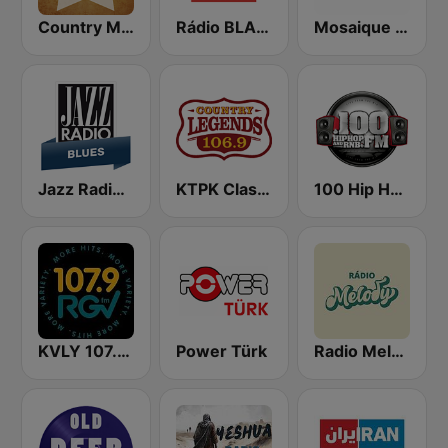
Country Music Radio - 80's Country
Rádio BLANÍK
Mosaique FM Tarab (موزاييك إف إم)
Jazz Radio Blues
KTPK Classic Country 106.9
100 Hip Hop and RNB FM
KVLY 107.9 RGV FM
Power Türk
Radio Melody