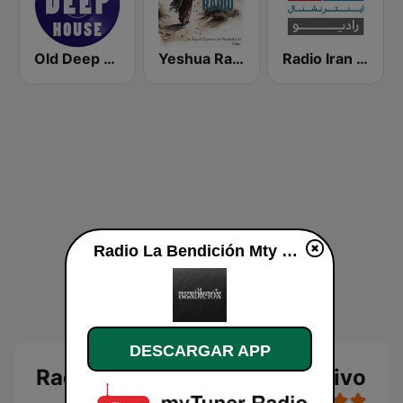
Old Deep House Music
Yeshua Radio Cristiana
Radio Iran International
Radio La Bendición Mty en vivo
DESCARGAR APP
Radio La Bendición Mty en vivo