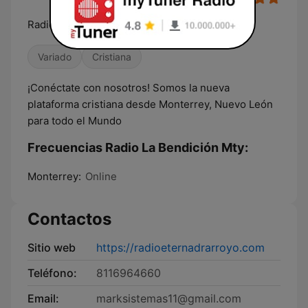
Radio Cristiana La Bendición - Monterrey
Variado
Cristiana
¡Conéctate con nosotros! Somos la nueva
plataforma cristiana desde Monterrey, Nuevo León
para todo el Mundo
Frecuencias Radio La Bendición Mty:
Monterrey:
Online
Contactos
Sitio web
https://radioeternadrarroyo.com
Teléfono:
8116964660
Email:
marksistemas11@gmail.com