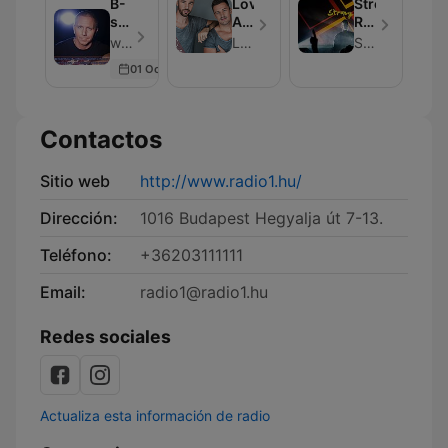
B-
Loving
Strong
sensual
Arms
R.
Official
Podcast
-
with Bárány Attila - Episodio 6
Loving Arms
Strong R.
CLASSIC
Party
01 Oct 2016
Podcast
Mixes
🎵
Contactos
Sitio web
http://www.radio1.hu/
Dirección:
1016 Budapest Hegyalja út 7-13.
Teléfono:
+36203111111
Email:
radio1@radio1.hu
Redes sociales
Actualiza esta información de radio