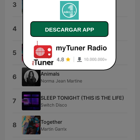
Don't Stop
3
ATB
Street Life
4
DESCARGAR APP
Purple Disco Machine
Piple (Extended Mix)
5
Alex Kenji & Federico Scavo
Animals
6
Norma Jean Martine
SLEEP TONIGHT (THIS IS THE LIFE)
7
Switch Disco
Together
8
Martin Garrix