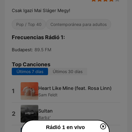
Csak Igazi Mai Sláger Megy!
Pop / Top 40
Contemporánea para adultos
Frecuencias Rádió 1:
Budapest:
89.5 FM
Top Canciones
Últimos 7 días
Últimos 30 días
Heart Like Mine (feat. Rosa Linn)
1
Sam Feldt
Sultan
2
Barbz'
Rádió 1 en vivo