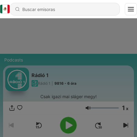
Podcasts
Rádió 1
Rádió 1
|
9816 - 6 óra
Csak igazi mai sláger megy!
1
x
Volumen