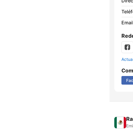
Direc
Telé
Email
Rede
Actua
Comp
Fa
Ra
Emi