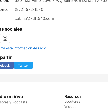
ción:
5801 Marvin D Love Frwy, Suite 409 Dallas TX 75
fono:
(972) 572-1540
:
cabina@kdft540.com
s sociales
liza esta información de radio
artir
cebook
Twitter
dio en Vivo
Recursos
Locutores
soras y Podcasts
Widgets