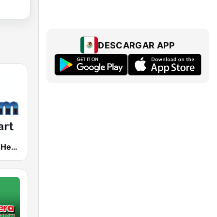
DESCARGAR APP
181.fm - The Heart (Love Songs)