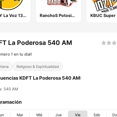
KMNY La Voz 1360 AM
RanchoS PotosinoS Radio
FT La Poderosa 540 AM
mero 1 en tu dial!
stiana
Religioso & Espiritualidad
uencias KDFT La Poderosa 540 AM:
s:
540 AM
gramación
un
Mar
Mié
Jue
Vie
Sáb
D