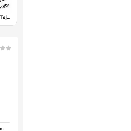
KBUC Super Tejano 102.1 (US Only)
om