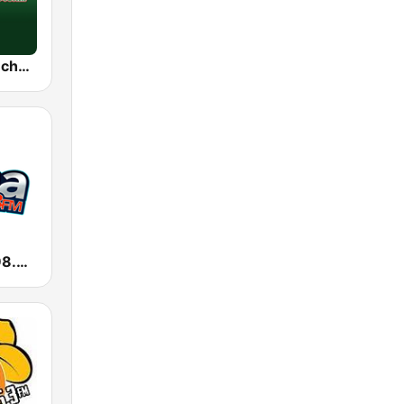
KZMP La Ranchera 106.7 FM and 1540 AM
KBOC Luna 98.3 FM