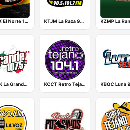
KQQK El Norte 107.9 / 101.7 FM
KTJM La Raza 98.5 / 103.3 FM KJOJ
KMVK La Grande 107.5 FM
KCCT Retro Tejano 104.1 FM