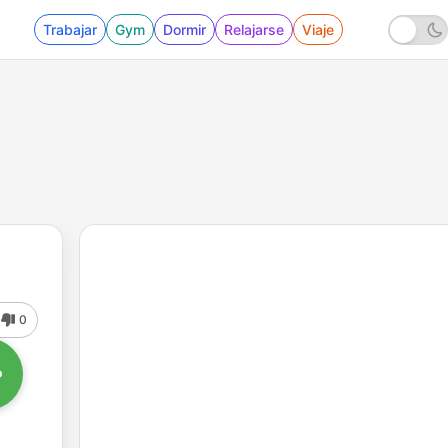
Trabajar
Gym
Dormir
Relajarse
Viaje
0