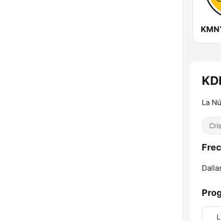
KD
La Nú
Cri
Frec
Dalla
Pro
L