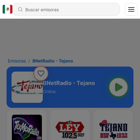
Emisoras
BNetRadio - Tejano
BNetRadio - Tejano
Online