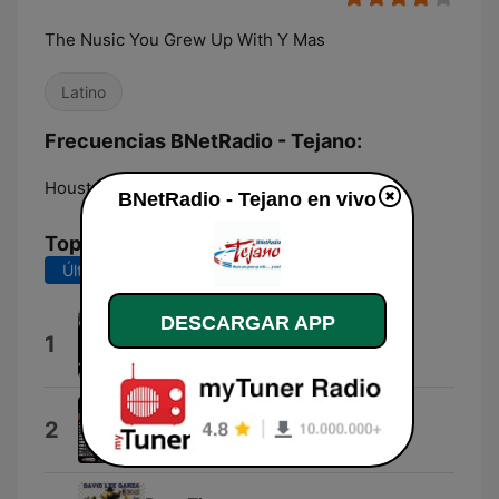
The Nusic You Grew Up With Y Mas
Latino
Frecuencias BNetRadio - Tejano:
Houston:
Online
BNetRadio - Tejano en vivo
Top Canciones
Últimos 7 días
Últimos 30 días
DESCARGAR APP
Nunca Olvidare
1
La Sombra de Tony Guerrero
Me Quede Con Las Ganas
2
Musicmakers