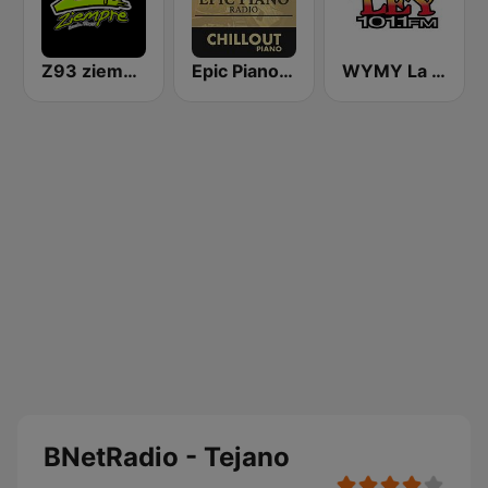
Z93 ziempre FM
Epic Piano - CHILLOUT PIANO
WYMY La Ley 101.1 FM
BNetRadio - Tejano