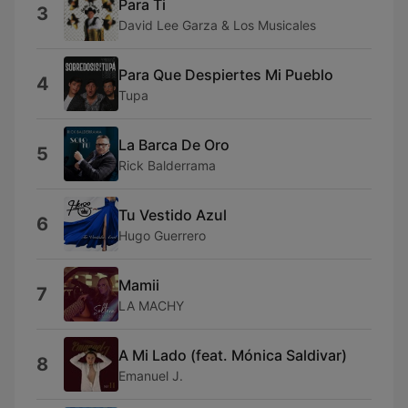
Para Ti
3
David Lee Garza & Los Musicales
Para Que Despiertes Mi Pueblo
4
Tupa
La Barca De Oro
5
Rick Balderrama
Tu Vestido Azul
6
Hugo Guerrero
Mamii
7
LA MACHY
A Mi Lado (feat. Mónica Saldivar)
8
Emanuel J.