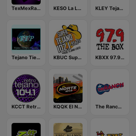
TexMexRadio.com
KESO La Ley 102.5 and 92.7 FM
KLEY Tejano 95.7 & 103.3
Tejano Tiempos Pasados
KBUC Super Tejano 102.1 (US Only)
KBXX 97.9 The Box (US Only)
KCCT Retro Tejano 104.1 FM
KQQK El Norte 107.9 / 101.7 FM
The Ranch - Classic Country