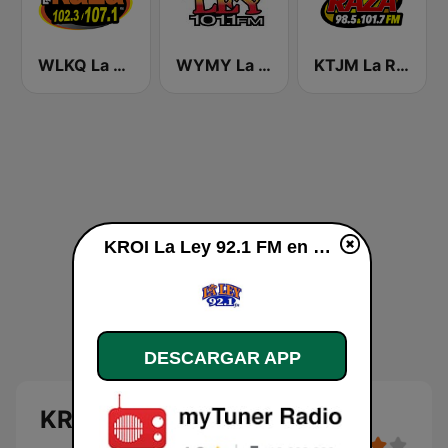
WLKQ La Raza 102.3
WYMY La Ley 101.1 FM
KTJM La Raza 98.5 / 103.3 FM KJOJ
KROI La Ley 92.1 FM en vivo
DESCARGAR APP
KROI La Ley 92.1 FM