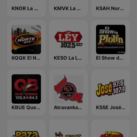
KNOR La Raza 93.7 (US Only)
KMVK La Grande 107.5 FM
KSAH Norteño 720 y 104.1
KQQK El Norte 107.9 / 101.7 FM
KESO La Ley 102.5 and 92.7 FM
El Show de Piolín
KBUE Que Buena 105.5 / 94.3 FM (US Only)
Atravankado Radio
KSSE José 97.5 y 107.1