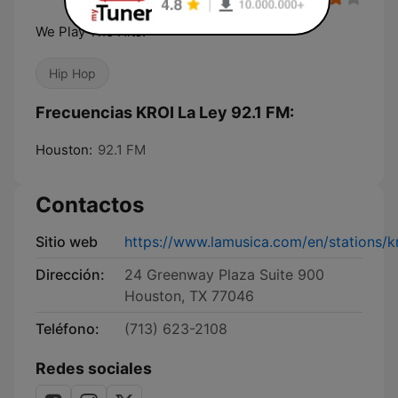
We Play The Hits!
Hip Hop
Frecuencias KROI La Ley 92.1 FM:
Houston:
92.1 FM
Contactos
Sitio web
https://www.lamusica.com/en/stations/kr
Dirección:
24 Greenway Plaza Suite 900
Houston, TX 77046
Teléfono:
(713) 623-2108
Redes sociales