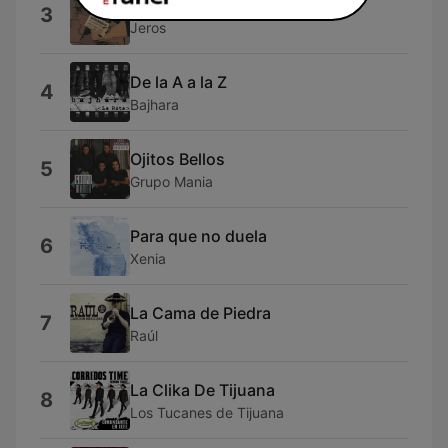
Que Bonito Que Te Quieran
3
Jeros
De la A a la Z
4
Bajhara
Ojitos Bellos
5
Grupo Mania
Para que no duela
6
Xenia
La Cama de Piedra
7
Raúl
La Clika De Tijuana
8
Los Tucanes de Tijuana