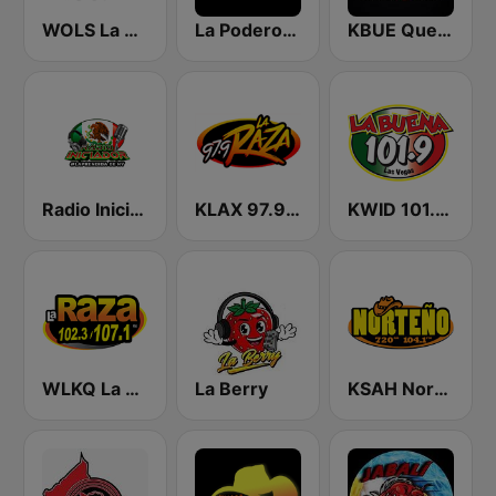
WOLS La Raza 106.1 FM
La Poderosa Atlanta
KBUE Que Buena 105.5 / 94.3 FM (US Only)
Radio Iniciador
KLAX 97.9 La Raza FM
KWID 101.9 La Buena
WLKQ La Raza 102.3
La Berry
KSAH Norteño 720 y 104.1