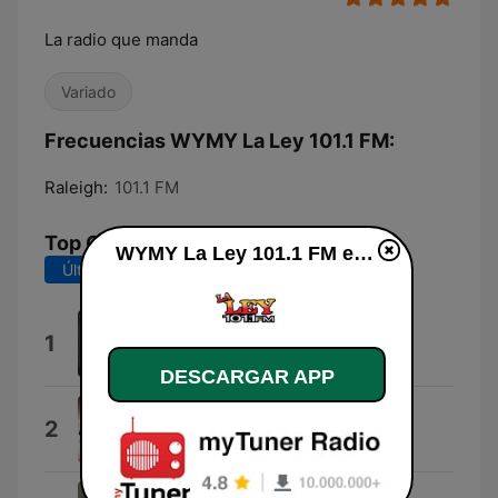
La radio que manda
Variado
Frecuencias WYMY La Ley 101.1 FM:
Raleigh:
101.1 FM
Top Canciones
WYMY La Ley 101.1 FM en vivo
Últimos 7 días
Últimos 30 días
Te Dije
1
Espinoza Paz
DESCARGAR APP
Me Emocionas
2
Los Dos Carnales