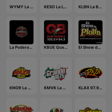
WYMY La Ley 101.1 FM
KESO La Ley 102.5 and 92.7 FM
KLBN La Buena 101.9 FM
La Poderosa Atlanta
KBUE Que Buena 105.5 / 94.3 FM (US Only)
El Show de Piolín
KNOR La Raza 93.7 (US Only)
KMVK La Grande 107.5 FM
KLAX 97.9 La Raza FM