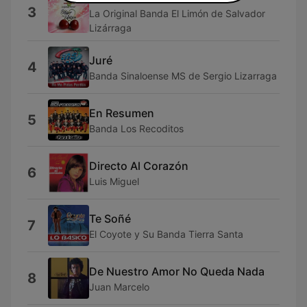
3
La Original Banda El Limón de Salvador
Lizárraga
Juré
4
Banda Sinaloense MS de Sergio Lizarraga
En Resumen
5
Banda Los Recoditos
Directo Al Corazón
6
Luis Miguel
Te Soñé
7
El Coyote y Su Banda Tierra Santa
De Nuestro Amor No Queda Nada
8
Juan Marcelo