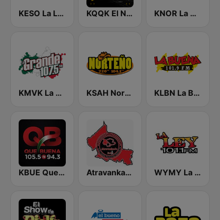
KESO La Ley 102.5 and 92.7 FM
KQQK El Norte 107.9 / 101.7 FM
KNOR La Raza 93.7 (US Only)
KMVK La Grande 107.5 FM
KSAH Norteño 720 y 104.1
KLBN La Buena 101.9 FM
KBUE Que Buena 105.5 / 94.3 FM (US Only)
Atravankado Radio
WYMY La Ley 101.1 FM