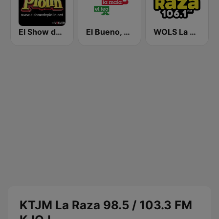
El Show de Piolín
El Bueno, La Mala y El Feo
WOLS La Raza 106.1 FM
KTJM La Raza 98.5 / 103.3 FM