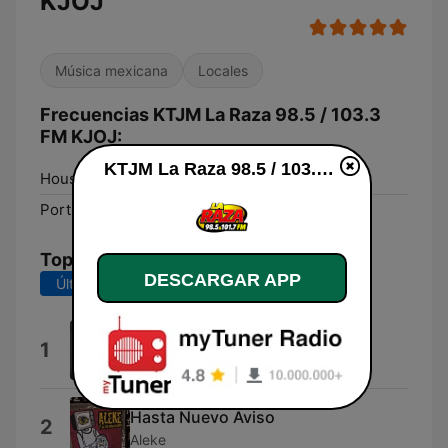
KJOJ
Música mexicana
Locales
Frecuencias KTJM La Raza 98.5 / 103.3
FM KJOJ:
KTJM La Raza 98.5 / 103.3 FM KJOJ en vivo
Houston:
101.7 FM
Port Arthur:
98.5 FM
Top Canciones
DESCARGAR APP
Últimos 7 días
Últimos 30 días
Te Dije
1
Espinoza Paz
Hasta Nuevo Aviso
2
Aleke