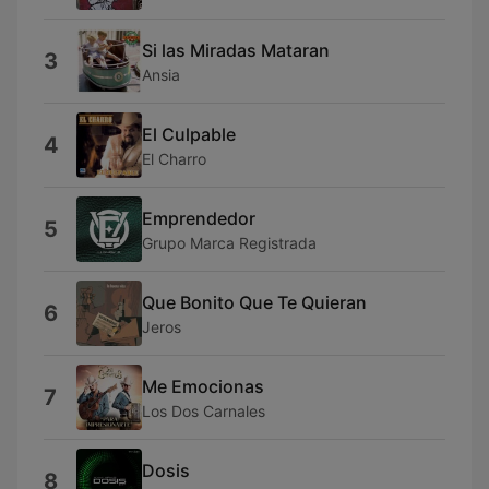
Si las Miradas Mataran
3
Ansia
El Culpable
4
El Charro
Emprendedor
5
Grupo Marca Registrada
Que Bonito Que Te Quieran
6
Jeros
Me Emocionas
7
Los Dos Carnales
Dosis
8