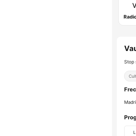
Va
Stop 
Cul
Frec
Madri
Pro
L