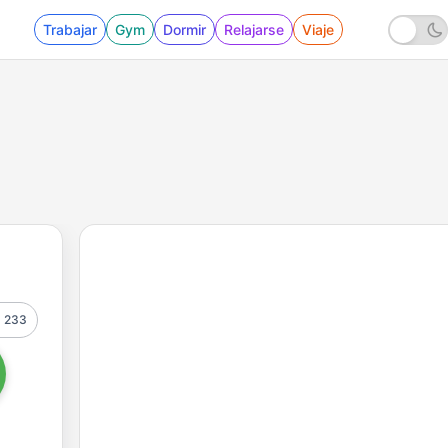
Trabajar
Gym
Dormir
Relajarse
Viaje
233