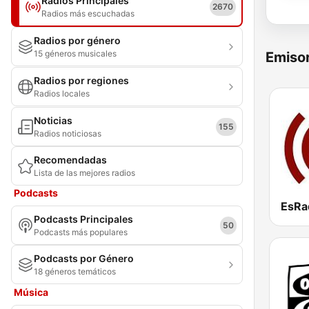
Radios Principales
2670
Radios más escuchadas
Radios por género
15 géneros musicales
Emisor
Radios por regiones
Radios locales
Noticias
155
Radios noticiosas
Recomendadas
Lista de las mejores radios
Podcasts
EsRa
Podcasts Principales
50
Podcasts más populares
Podcasts por Género
18 géneros temáticos
Música