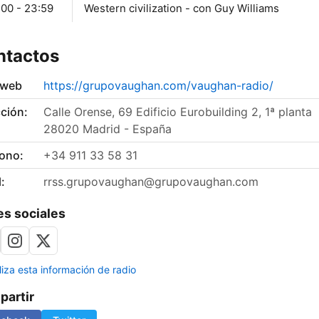
:00 - 23:59
Western civilization - con Guy Williams
ntactos
 web
https://grupovaughan.com/vaughan-radio/
ción:
Calle Orense, 69 Edificio Eurobuilding 2, 1ª planta
28020 Madrid - España
fono:
+34 911 33 58 31
:
rrss.grupovaughan@grupovaughan.com
s sociales
liza esta información de radio
artir