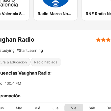
Radio Valencia SER
Radio Marca Nacional
ughan Radio
studying. #StartLearning
tura & Educación
Radio hablada
uencias Vaughan Radio:
d:
100.4 FM
gramación
un
Mar
Mié
Jue
Vie
Sáb
D