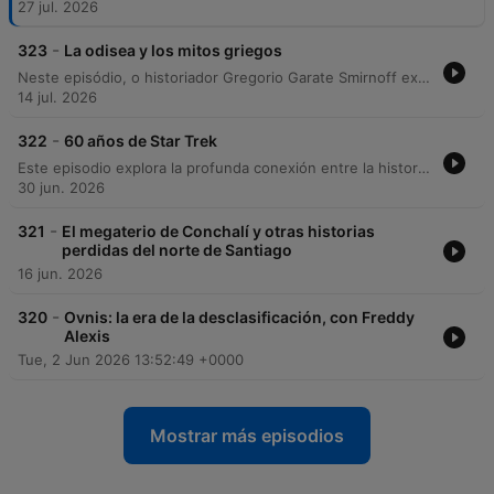
27 jul. 2026
-
323
La odisea y los mitos griegos
Neste episódio, o historiador Gregorio Garate Smirnoff explora a profundidade da Odisseia de Homero e sua importância cultural, abordando desde a tradição oral até as novas adaptações cinematográficas de Christopher Nolan. A conversa mergulha na natureza dos mitos, analisando temas como a jornada do herói, o simbolismo de figuras como Penélope e a distinção entre a força de Aquiles e a astúcia de Odisseu. A discussão também percorre as bases históricas da Guerra de Troia e a Idade do Bronze, debatendo polêmicas de representação moderna e a influência da mitologia grega na cultura pop contemporânea. O episódio encerra traçando paralelos entre os arquétipos clássicos e figuras históricas, conectando o saber antigo às narrativas que moldam a civilização ocidental.
14 jul. 2026
-
322
60 años de Star Trek
Este episodio explora la profunda conexión entre la historia tecnológica de Estados Unidos y la franquicia Star Trek, analizando cómo elementos como el replicador y la tecnología warp plantean una utopía sin escasez. Se examina el impacto cultural de la serie, desde su reflejo de la geopolítica de la Guerra Fría hasta su capacidad para inspirar vocaciones científicas. A través de un recorrido por personajes icónicos como Kirk, Picard y Spock, los locutores reflexionan sobre la carga emocional de la saga y su vigencia actual. El análisis concluye con una guía para nuevos fans y una reflexión sobre cómo la ciencia ficción logra crear vínculos emocionales duraderos mediante la mezcla de realidad y ficción.
30 jun. 2026
-
321
El megaterio de Conchalí y otras historias
perdidas del norte de Santiago
16 jun. 2026
-
320
Ovnis: la era de la desclasificación, con Freddy
Alexis
Tue, 2 Jun 2026 13:52:49 +0000
Mostrar más episodios