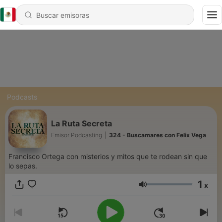
Podcasts
La Ruta Secreta
Emisor Podcasting
|
324 - Buscamares con Felix Vega
Francisco Ortega con misterios y mitos que te rodean sin que
lo sepas.
1
x
Volumen