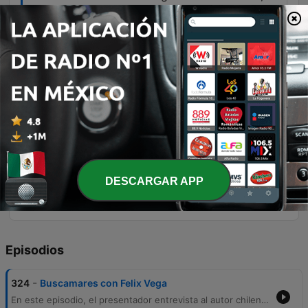
por lo menos.
00:35:10 · El autor identifica a estas figuras
como referentes educativos visuales
fundamentales para su generación.
como mi papá tenía esa capacidad
camaleónica de poder dibujar como Temo
Lobo o como Eduardo Armstrong o
como...
01:00:32 · Se describe la impresionante habilidad
del dibujante para imitar diversos estilos
DESCARGAR APP
artísticos según la necesidad editorial.
Episodios
-
324
Buscamares con Felix Vega
En este episodio, el presentador entrevista al autor chileno Félix Vega sobre su nueva novela en prosa, 'El mar viene a buscarnos'. La conversación explora la conexión temática entre su obra y la fauna marina, específicamente las ballenas jorobadas, y cómo su experiencia previa en la narrativa gráfica influyó en la estructura visual de su escritura. El diálogo profundiza en las fuentes de inspiración de Vega, que incluyen recuerdos de infancia, pesadillas marinas y referentes culturales. Además, se repasa el legado de la revista Mampato, la efervescencia cultural en Chile y la trayectoria artística del padre del entrevistado, analizando la evolución del estilo artístico y la identidad editorial en la región.