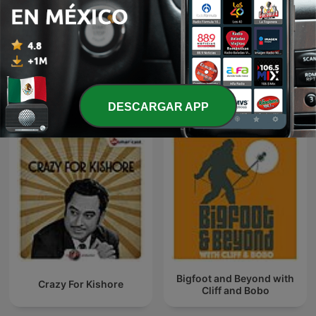
Novelas com Elas
Princesa Merida
Más podcasts internacionales de Cine y TV
DESCARGAR APP
Bigfoot and Beyond with
Crazy For Kishore
Cliff and Bobo