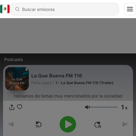
Podcasts
La Que Buena FM 116
Perla Lopez
|
1 - La Que Buena FM 116 (Trailer)
Hablamos de temas muy mencionados por la sociedad
1
x
Volumen