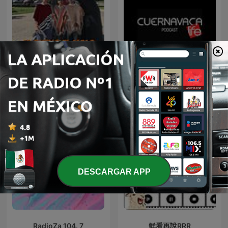
Cuernavaca Life Y Sus
El Bueno,El Malo y El Feo
Personajes
DESCARGAR APP
RadioZa 104. 7
鮮看再說RRR