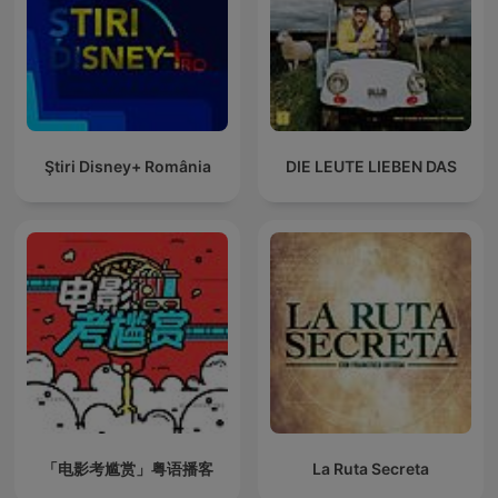
Ştiri Disney+ România
DIE LEUTE LIEBEN DAS
「电影考尴赏」粤语播客
La Ruta Secreta