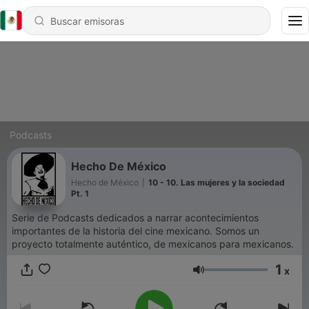
Podcasts
Hecho De México
Hecho de México
|
10 - 10. Las mujeres y la sociedad
Pt. 1
Serie de Podcasts dedicados a narrar acontecimientos
importantes de la historia del cine mexicano. Somos un
proyecto totalmente auténtico, de mexicanos para mexicanos.
1
x
Volumen