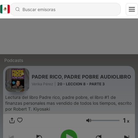
Podcasts
PADRE RICO, PADRE POBRE AUDIOLIBRO
Verika Pérez
|
20 - LECCION 8 - PARTE 3
Lectura del libro Padre rico, padre pobre, el libro #1 de
finanzas personales mas vendido de todos los tiempos, escrito
por Robert T. Kiyosaki
1
x
Volumen