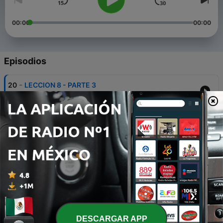
00:00
00:00
Episodios
-
20
LECCION 8 - PARTE 3
13 dic. 2023
-
19
LECCION 8 - PARTE 2
05 dic. 2023
-
18
LECCION 8 - COMO EMPEZAR
28 nov. 2023
-
17
LECCION 7 - PARTE 3
06 sep. 2023
-
16
LECCION 7 - PARTE 2
DESCARGAR APP