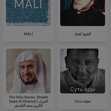
MALÍ
الشيخ كشك
The Holy Quran, Sheikh
Saad Al Ghamdi | القران
Суть еды
الكريم سعد الغامدي