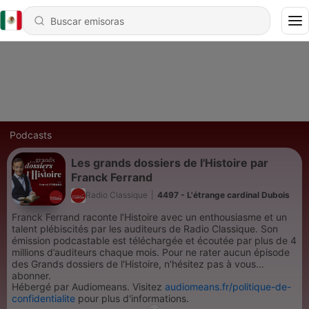
Podcasts
Les grands dossiers de l'Histoire par
Franck Ferrand
Radio Classique
|
4497 - L'étrange cardinal Dubois
Franck Ferrand raconte l’Histoire avec un enthousiasme et un
talent plébiscités par les auditeurs de Radio Classique. Son
émission podcastable est téléchargée et écoutée par plus de 4
millions d’auditeurs chaque mois. Pour ne rater aucun épisode
des Grands dossiers de l'Histoire, n'hésitez pas à vous
abonner.
Hébergé par Audiomeans. Visitez
audiomeans.fr/politique-de-
confidentialite
pour plus d'informations.