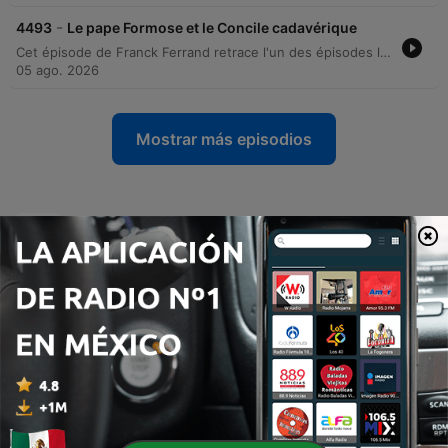
-
4493
Le pape Formose et le Concile cadavérique
Cet épisode de Franck Ferrand retrace l'un des épisodes les plus singuliers et macabres de l'histoire de la papauté : le concile cadavérique. À travers le destin du pape Formose, l'animateur décrit une période de chaos extrême à la fin du IXe siècle, marquée par une succession rapide de pontifes, des intrigues de palais vénimeuses et des luttes de pouvoir entre les dynasties carolingiennes et les familles romaines comme les de Spolette. L'histoire culmine avec l'exhumation, le procès posthume et la dégradation publique du cadavre de Formose par son successeur Étienne VI. Le récit explore les enjeux politiques et territoriaux de l'époque, où la papauté tente de maintenir son indépendance face aux ambitions impériales. Entre excommunications, empoisonnements et manipulations juridiques, ce portrait historique dévoile une Rome divisée et une institution plongée dans une instabilité profonde, où même la mort ne garantit pas la fin des poursuites judiciaires.
05 ago. 2026
Mostrar más episodios
Ver todo
Más podcasts de Historia