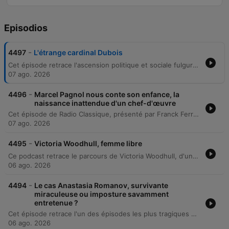
Episodios
-
4497
L'étrange cardinal Dubois
Cet épisode retrace l'ascension politique et sociale fulgurante de Guillaume Dubois, d'un fils d'apothicaire devenu une figure indispensable de la Régence. À travers ses fonctions de précepteur puis de diplomate, il parvient à naviguer entre les intrigues de la cour pour s'imposer comme conseiller du Régent, avant d'atteindre le sommet du pouvoir en tant que cardinal et Premier ministre. Malgré son immense succès et son talent de tacticien, l'épisode explore également la fin tragique de ce manipulateur hors pair. Sa vie s'achève par un déclin physique douloureux et une mort suite à une opération chirurgicale, marquant la fin d'un parcours marqué par l'ambition et l'efficacité politique.
07 ago. 2026
-
4496
Marcel Pagnol nous conte son enfance, la
naissance inattendue d'un chef-d'œuvre
Cet épisode de Radio Classique, présenté par Franck Ferrand, retrace la genèse littéraire de Marcel Pagnol et l'émergence de son œuvre emblématique, La Gloire de mon père. L'animateur explore la transition de l'auteur, passant du succès du théâtre et du cinéma à une redécouverte de la prose, déclenchée par une rencontre fortuite avec Hélène Lazareff. À travers une analyse sensible, le récit plonge dans les souvenirs d'enfance de Pagnol en Provence, évoquant la figure de son père instituteur, l'amour maternel d'Augustine et la richesse du langage provençal. L'épisode examine comment l'auteur a transformé ses souvenirs personnels et ses transgressions d'enfant en un monument de la littérature française, célébrant une Provence idéalisée et empreinte de tendresse.
07 ago. 2026
-
4495
Victoria Woodhull, femme libre
Ce podcast retrace le parcours de Victoria Woodhull, d'une enfance mystique dans l'Ohio à son ascension en tant que figure emblématique du féminisme et du socialisme aux États-Unis. On découvre son évolution de voyante à agent de change à Wall Street, ainsi que ses actions politiques audacieuses pour le droit des femmes. L'épisode explore également sa trajectoire marquée par l'activisme radical, sa chute sociale et son emprisonnement. Après une période d'exil et un mariage avec un riche banquier, elle finit sa vie en retrait, ayant survécu jusqu'à l'obtention du droit de vote pour les femmes.
06 ago. 2026
-
4494
Le cas Anastasia Romanov, survivante
miraculeuse ou imposture savamment
entretenue ?
Cet épisode retrace l'un des épisodes les plus tragiques et mystérieux de l'histoire du XXe siècle : le massacre de la famille Romanov à Yekaterinbourg en juillet 1918. Franck Ferrand explore les détails de l'exécution de Nicolas II, de son épouse Alexandra et de leurs enfants par les bolcheviques, ainsi que les enquêtes qui ont suivi. Le récit plonge ensuite dans le mystère Anna Anderson, une femme apparue à Berlin en 1920 et prétendant être la grande duchesse Anastasia. À travers les procès interminables, les enjeux financiers liés au patrimoine impérial et les analyses ADN contemporaines, l'émission examine la frontière ténue entre la survie miraculeuse et l'imposture orchestrée.
06 ago. 2026