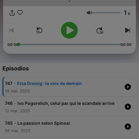
épisode de Passion Classique, n'hésitez pas à vous abonner.
1
x
Volumen
00:00
00:00
Episodios
-
747
Elsa Dreisig : la voix de demain
19 mar. 2020
-
746
Ivo Pogorelich, celui par qui le scandale arrive
12 mar. 2020
-
745
La passion selon Spinosi
05 mar. 2020