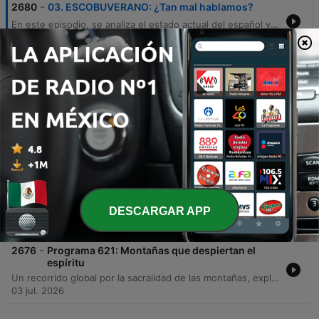
-
2680
03. ESCOBUVERANO: ¿Tan mal hablamos?
En este episodio, se analiza el estado actual del español y los riesgos del empobrecimiento lingüístico debido a la influencia de internet, las redes sociales y el inglés. A través de una conversación con el filólogo Fernando Vilches, se debate cómo la reducción del léxico puede afectar la capacidad cognitiva y la estructuración del pensamiento en las nuevas generaciones. Asimismo, los interlocutores exploran la evolución del idioma mediante neologismos, préstamos lingüísticos y la tensión entre las normas académicas y el uso popular. El debate aborda también la responsabilidad del sistema educativo, la riqueza de los localismos regionales y cómo la perversión del lenguaje político y la falta de precisión ortográfica impactan en la identidad y la salud mental.
31 jul. 2026
-
2679
02. ESCOBUVERANO: En busca de la felicidad
En este episodio, exploramos la naturaleza de la felicidad y el éxito a través de las perspectivas de José Gregorio González y Cipriano Quintas. La charla aborda la diferencia entre la felicidad como un objetivo externo y la felicidad como un camino basado en valores, analizando cómo las tendencias actuales y las redes sociales pueden distorsionar nuestra percepción de la realidad. Asimismo, se profundiza en la importancia de los vínculos afectivos y la inteligencia relacional. A través de conceptos como el 'Saguabona', el 'Ubuntu' y el 'Ho'oponopono', los invitados destacan cómo la coherencia, la vulnerabilidad, el perdón y la conexión con la comunidad son pilares fundamentales para alcanzar una verdadera plenitud personal y social.
24 jul. 2026
-
2678
01. ESCOBUVERANO: El horror de Lovecraft
En esta edición veraniega de 'La Escóbula de la Brújula', presentamos a Juan Antonio Sanz para explorar la vida y el legado de H.P. Lovecraft. La conversación desmitifica la personalidad del autor, analizando cómo su entorno en Nueva Inglaterra y sus experiencias personales, como la parálisis del sueño, nutrieron su mitología. El episodio profundiza en los conceptos fundamentales del horror cósmico, la importancia de su red literaria de correspondencia y su impacto en el arte y el cine. Además, se ofrecen recomendaciones de relatos emblemáticos, adaptaciones al cómic, manga y cine, destacando la influencia recíproca entre Lovecraft y figuras como H.R. Giger.
17 jul. 2026
-
2677
Programa 622: Artemis II, secretos lunares y
eclipses
Un recorrido exhaustivo por la historia de la exploración espacial, desde los riesgos extremos y la competencia política de la era Apolo hasta la promesa del programa Artemis. El episodio analiza los desafíos técnicos, como el regolito lunar y la radiación, y la importancia estratégica de la Luna como base para futuras misiones a Marte. Además, se explora la relevancia de la ciencia y la astronomía en la cultura humana, abordando desde la mitología de los eclipses y la confirmación de la relatividad de Einstein, hasta la destacada participación de ingenieros españoles en la NASA. El programa concluye con una reflexión sobre la fragilidad de la Tierra a través de la obra de Carl Sagan.
DESCARGAR APP
10 jul. 2026
-
2676
Programa 621: Montañas que despiertan el
espíritu
Un recorrido global por la sacralidad de las montañas, explorando su papel como axis mundi y puntos de conexión entre lo divino y lo humano. Desde el Monte Kailash en Asia y el Roraima en Sudamérica, hasta el Monte Sinaí y el Olimpo, se analizan los mitos, leyendas y la importancia espiritual que convierte a estas cumbres en ejes del mundo y refugios de conocimientos ancestrales. El episodio también aborda la relación entre la geografía y la espiritualidad en diversas culturas, incluyendo las tradiciones de África, Egipto y España. A través de la reflexión sobre la transformación interna y la importancia de preservar el respeto por estos lugares, se invita al oyente a una introspección sobre nuestro lugar en el cosmos ante la majestuosidad de la naturaleza.
03 jul. 2026