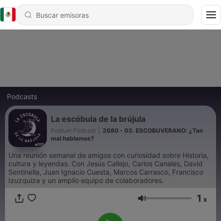
Podcasts
La escóbula de la brújula
Podium Podcast
|
2680 - 03. ESCOBUVERANO: ¿Tan
mal hablamos?
Una reunión semanal de amigos con curiosidad sobre Historia,
cultura y leyendas. Con Jesús Callejo, Carlos Canales, David
Sentinella, Juan Ignacio Cuesta, Marcos Carrasco, Francisco
Izuzquiza y un amplio equipo de colaboradores.
1
x
Volumen