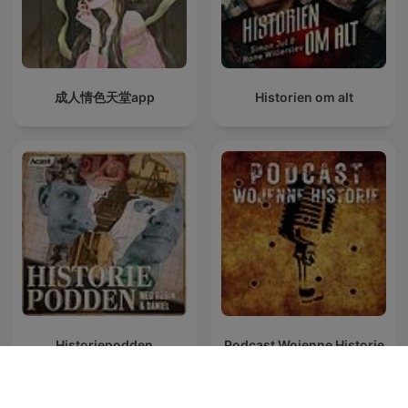
成人情色天堂app
Historien om alt
Historiepodden
Podcast Wojenne Historie