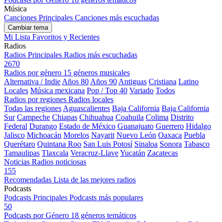
Música
Canciones Principales
Canciones más escuchadas
Cambiar tema
Mi Lista
Favoritos y Recientes
Radios
Radios Principales
Radios más escuchadas
2670
Radios por género
15 géneros musicales
Alternativa / Indie
Años 80
Años 90
Antiguas
Cristiana
Latino
Locales
Música mexicana
Pop / Top 40
Variado
Todos
Radios por regiones
Radios locales
Todas las regiones
Aguascalientes
Baja California
Baja California
Sur
Campeche
Chiapas
Chihuahua
Coahuila
Colima
Distrito
Federal
Durango
Estado de México
Guanajuato
Guerrero
Hidalgo
Jalisco
Michoacán
Morelos
Nayarit
Nuevo León
Oaxaca
Puebla
Querétaro
Quintana Roo
San Luis Potosí
Sinaloa
Sonora
Tabasco
Tamaulipas
Tlaxcala
Veracruz-Llave
Yucatán
Zacatecas
Noticias
Radios noticiosas
155
Recomendadas
Lista de las mejores radios
Podcasts
Podcasts Principales
Podcasts más populares
50
Podcasts por Género
18 géneros temáticos