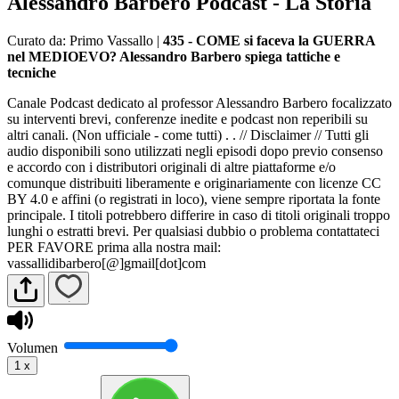
Alessandro Barbero Podcast - La Storia
Curato da: Primo Vassallo
|
435 - COME si faceva la GUERRA
nel MEDIOEVO? Alessandro Barbero spiega tattiche e
tecniche
Canale Podcast dedicato al professor Alessandro Barbero focalizzato
su interventi brevi, conferenze inedite e podcast non reperibili su
altri canali. (Non ufficiale - come tutti) . . // Disclaimer // Tutti gli
audio disponibili sono utilizzati negli episodi dopo previo consenso
e accordo con i distributori originali di altre piattaforme e/o
comunque distribuiti liberamente e originariamente con licenze CC
BY 4.0 e affini (o registrati in loco), viene sempre riportata la fonte
principale. I titoli potrebbero differire in caso di titoli originali troppo
lunghi o estratti brevi. Per qualsiasi dubbio o problema contattateci
PER FAVORE prima alla nostra mail:
vassallidibarbero[@]gmail[dot]com
Volumen
1
x