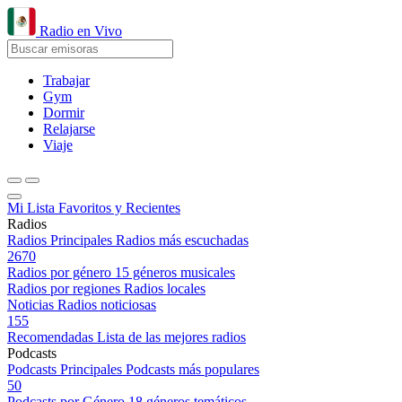
Radio en Vivo
Trabajar
Gym
Dormir
Relajarse
Viaje
Mi Lista
Favoritos y Recientes
Radios
Radios Principales
Radios más escuchadas
2670
Radios por género
15 géneros musicales
Radios por regiones
Radios locales
Noticias
Radios noticiosas
155
Recomendadas
Lista de las mejores radios
Podcasts
Podcasts Principales
Podcasts más populares
50
Podcasts por Género
18 géneros temáticos