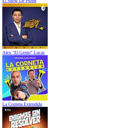
El Show De Piolín
Alex "El Genio" Lucas
La Corneta Extendida