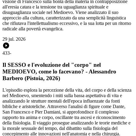
visione di Francesco sulla bontà della materia in contrapposizione
all'eresia catara e la tensione tra uguaglianza spirituale e
disuguaglianza sociale nel Medioevo. Viene analizzato il suo
approccio alla cultura, caratterizzato da una semplicità linguistica
che rifiutava l'intellettualismo eccessivo, e la sua lotta per un ritorno
radicale alla povertà evangelica.
29 jul. 2026
433
-
Il SESSO e l'evoluzione del "corpo" nel
MEDIOEVO, come lo facevano? - Alessandro
Barbero (Pistoia, 2026)
L'episodio esplora la percezione della vita, del corpo e della scienza
nel Medioevo, smentendo i miti sulla bassa aspettativa di vita e
analizzando le strutture mentali dell'epoca influenzate da fonti
bibliche e aristoteliche. Attraverso l'analisi di figure come Dante,
San Francesco e Pier Damiani, si approfondisce il complesso
rapporto tra anima e corpo, oscillante tra ascesi e riconoscimento
della fisiologia. Il viaggio prosegue analizzando le teorie mediche e
la morale sessuale del tempo, dal dibattito sulla fisiologia del
concepimento alle innovazioni nell'anatomia e nella chirurgia.