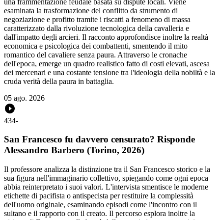
una frammentazione feudale basata su dispute locali. Viene
esaminata la trasformazione del conflitto da strumento di
negoziazione e profitto tramite i riscatti a fenomeno di massa
caratterizzato dalla rivoluzione tecnologica della cavalleria e
dall'impatto degli arcieri. Il racconto approfondisce inoltre la realtà
economica e psicologica dei combattenti, smentendo il mito
romantico del cavaliere senza paura. Attraverso le cronache
dell'epoca, emerge un quadro realistico fatto di costi elevati, ascesa
dei mercenari e una costante tensione tra l'ideologia della nobiltà e la
cruda verità della paura in battaglia.
05 ago. 2026
434
-
San Francesco fu davvero censurato? Risponde
Alessandro Barbero (Torino, 2026)
Il professore analizza la distinzione tra il San Francesco storico e la
sua figura nell'immaginario collettivo, spiegando come ogni epoca
abbia reinterpretato i suoi valori. L'intervista smentisce le moderne
etichette di pacifista o antispecista per restituire la complessità
dell'uomo originale, esaminando episodi come l'incontro con il
sultano e il rapporto con il creato. Il percorso esplora inoltre la