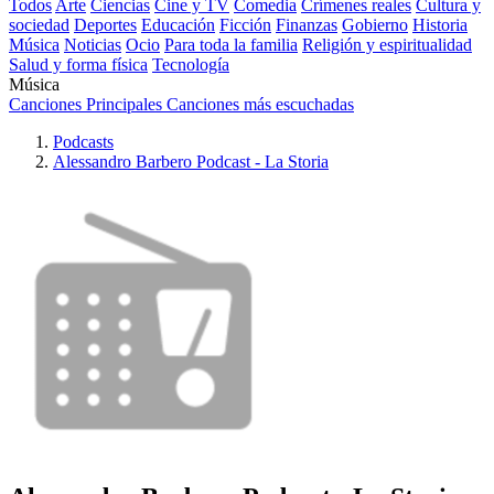
Todos
Arte
Ciencias
Cine y TV
Comedia
Crímenes reales
Cultura y
sociedad
Deportes
Educación
Ficción
Finanzas
Gobierno
Historia
Música
Noticias
Ocio
Para toda la familia
Religión y espiritualidad
Salud y forma física
Tecnología
Música
Canciones Principales
Canciones más escuchadas
Podcasts
Alessandro Barbero Podcast - La Storia