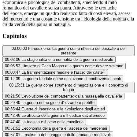
economica e psicologica dei combattenti, smentendo il mito
romantico del cavaliere senza paura. Attraverso le cronache
dell'epoca, emerge un quadro realistico fatto di costi elevati, ascesa
dei mercenari e una costante tensione tra l'ideologia della nobiltà e la
cruda verità della paura in battaglia.
Capítulos
00:00:00
Introduzione: La guerra come riflesso del passato e del
presente
00:02:06
La stagionalità e la normalità della guerra medievale
00:05:52
L'impero di Carlo Magno e la guerra come dovere sovrano
00:08:47
La frammentazione feudale e l'ascro dei castelli
00:12:39
La guerra feudale come risoluzione di controversie locali
00:15:31
La guerra come strumento di negoziazione e il concetto di
tregua
00:21:50
L'evoluzione del combattente: dalla massa alla cavalleria
00:29:40
La guerra come gioco d'azzardo e profitto
00:35:44
Guerre di invasione e la rivoluzione degli arcieri
00:42:46
Le atrocità della guerra e il codice cavalleresco
00:47:40
La tecnica e il peso della cavalleria
00:51:52
L'economia della guerra e l'ascesa dei mercenari
00:57:01
Il realismo del coraggio e delle cronache medievali