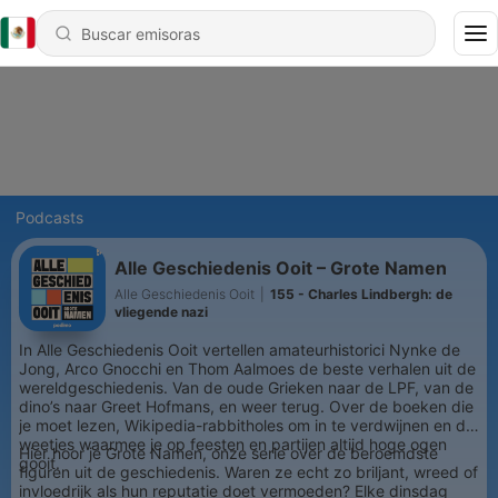
Podcasts
Alle Geschiedenis Ooit – Grote Namen
Alle Geschiedenis Ooit
|
155 - Charles Lindbergh: de
vliegende nazi
In Alle Geschiedenis Ooit vertellen amateurhistorici Nynke de
Jong, Arco Gnocchi en Thom Aalmoes de beste verhalen uit de
wereldgeschiedenis. Van de oude Grieken naar de LPF, van de
dino’s naar Greet Hofmans, en weer terug. Over de boeken die
je moet lezen, Wikipedia-rabbitholes om in te verdwijnen en de
weetjes waarmee je op feesten en partijen altijd hoge ogen
Hier hoor je Grote Namen, onze serie over de beroemdste
gooit.
figuren uit de geschiedenis. Waren ze echt zo briljant, wreed of
invloedrijk als hun reputatie doet vermoeden? Elke dinsdag