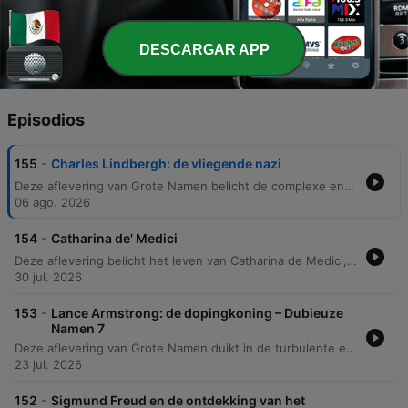
Lindberghs antisemitische en antidemocratische
standpunten publiekelijk zeer controversieel
werden.
DESCARGAR APP
Episodios
-
155
Charles Lindbergh: de vliegende nazi
Deze aflevering van Grote Namen belicht de complexe en dubieuze geschiedenis van Charles Lindbergh. De podcast beschrijft zijn legendarische eerste solo-Atlantische vlucht en de wereldwijde roem die hij verwierf, maar duikt ook in de duistere hoofdstukken van zijn leven, waaronder de tragische ontvoering van zijn zoon. Verder wordt ingegaan op de controverses rondom Lindberghs banden met Nazi-Duitsland en zijn rol binnen de America First Committee. Ondanks latere pogingen om zijn imago te redden, bleven zijn antisemitische retoriek en politieke keuzes een blijvende smet op zijn nalatenschap. De aflevering sluit af met een blik op de chaos tijdens de Franse Revolutie in Parijs.
06 ago. 2026
-
154
Catharina de' Medici
Deze aflevering belicht het leven van Catharina de Medici, haar problematische huwelijk met Henri en haar politieke overlevingsstrategieën aan het Franse hof. We verkennen hoe zij navigeerde tussen de religieuze spanningen tussen de Guises en de Bourbons, terwijl ze tegelijkertijd de culturele invloed van Frankrijk vormgaf. Daarnaast behandelen we de turbulente periode van de Franse godsdienstoorlogen, de escalatie naar de Bartholomeusnacht en de opkomst van Henri III. De aflevering sluit af met het einde van het huis Valois na de moord op Henri III, de strategische huwelijken van Catharina's dochters en de profetieën van Nostradamus.
30 jul. 2026
-
153
Lance Armstrong: de dopingkoning – Dubieuze
Namen 7
Deze aflevering van Grote Namen duikt in de turbulente en dubieuze geschiedenis van wielrenner Lance Armstrong. Van zijn vroege fraude met geboortedata tot de systematische dopingcultuur met behulp van Dr. Michele Ferrari, de podcast belicht hoe Armstrong een imperium opbouwde dat uiteindelijk instortte door klokkenluiders. Daarnaast wordt de oorsprong van de Tour de France besproken, die voortkwam uit politieke spanningen rond de Dreyfus-affaire en een marketingstrategie van Henri Desgranges om zijn sportkrant weer succesvol te maken.
23 jul. 2026
-
152
Sigmund Freud en de ontdekking van het