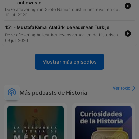
onbewuste
Deze aflevering van Grote Namen duikt in het leven en de blijvende nalatenschap van Sigmund Freud. We volgen zijn ontwikkeling van een jonge arts gefascineerd door fysiologie naar de grondlegger van de psychoanalyse, waarbij we onderzoeken hoe hij de link legde tussen trauma en fysieke symptomen. Daarnaast bespreken we de diepe impact van zijn theorieën over het id, ego en superego op onze taal, cultuur en zelfs moderne marketing. De aflevering behandelt ook de schaduwzijden van zijn leven, waaronder zijn vlucht voor het nazisme en de wetenschappelijke kritiek op zijn methoden.
16 jul. 2026
-
151
Mustafa Kemal Atatürk: de vader van Turkije
Deze aflevering belicht het levensverhaal en de historische impact van Mustafa Kemal Atatürk. Van zijn vroege jaren in Thessaloniki tot zijn opkomst als militair leider tijdens de Eerste Wereldoorlog en de Slag bij Gallipoli, wordt de weg naar de vorming van de Turkse nationale beweging beschreven. De focus ligt op de radicale transformatie van het Ottomaanse Rijk naar de Turkse Republiek. We bespreken de politieke strategieën, de strijd tegen de Griekse invasie en de grootschalige moderniseringsdrang van Atatürk, die leidde tot een nieuwe nationale identiteit en ingrijpende culturele hervormingen.
09 jul. 2026
Mostrar más episodios
Ver todo
Más podcasts de Historia