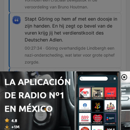
veroordeling van Bruno Houtman.
Stapt Göring op hem af met een doosje in
zijn handen. En hij zegt op bevel van de
vuren krijg jij het verdienstkooit des
Deutschen Adlen.
00:27:34 · Göring overhandigde Lindbergh een
nazi-onderscheding, wat later voor grote ophef
zorgde.
Daar heeft hij dus voor een enorm stadion,
een enorme massa en het is ook live op
de radio, houdt hij zijn meest beruchte
speech. En hij noemt daarin drie groepen
die Amerika richting de oorlog probeerde
te duwen. De Britten, de Joden en de
Roosevelt-administratie.
00:32:13 · Dit markeert het moment waarop