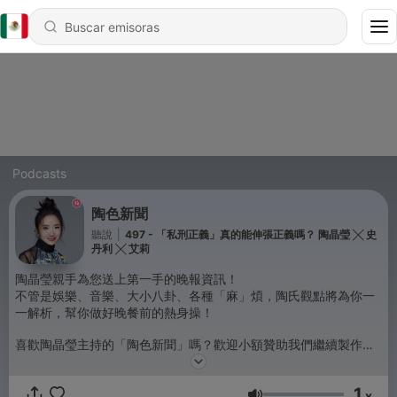
Podcasts
陶色新聞
聽說
|
497 - 「私刑正義」真的能伸張正義嗎？ 陶晶瑩 ╳ 史
丹利 ╳ 艾莉
陶晶瑩親手為您送上第一手的晚報資訊！
不管是娛樂、音樂、大小八卦、各種「麻」煩，陶氏觀點將為你一
一解析，幫你做好晚餐前的熱身操！
喜歡陶晶瑩主持的「陶色新聞」嗎？歡迎小額贊助我們繼續製作更
優質節目＞https://bit.ly/3cJKx3L
1
x