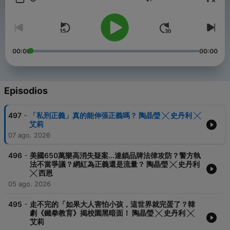
Volumen
-----
▍官網：https://thehearsaytw.wixsite.com/thehearsaypodcast
▍FB：聽說（@TheHearSayChannel）
▍聯絡我們：thehearsaytw@gmail.com
00:00
00:00
Powered by
Firstory Hosting
Episodios
-
497
「私刑正義」真的能伸張正義嗎？ 陶晶瑩 ╳ 史丹利 ╳
艾莉
07 ago. 2026
-
496
美國650萬樂高消失疑案...連鎖品牌法律攻防？警方執
法不當爭議？網紅為正義還是流量？ 陶晶瑩 ╳ 史丹利
╳ 西恩
05 ago. 2026
-
495
走不完的「如果大人害怕小孩，這世界就完蛋了？韓
劇《鐵拳教育》揭校園黑暗面！ 陶晶瑩 ╳ 史丹利 ╳
艾莉