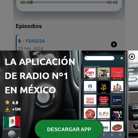
00:00
00:00
Episodios
-
8
13/02/24
25 feb. 2024
-
7
12/04/24
25 feb. 2024
-
6
07/02/24
25 feb. 2024
-
5
Historias del más allá
25 feb. 2024
-
4
Historia del más allá 08/02/24
09 feb. 2024
DESCARGAR APP