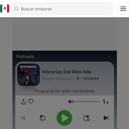
Podcasts
Historias Del Más Allá
Sergibb Miranbarru
|
8 - 13/02/24
Programa de radio mexiquense
1
x
Volumen