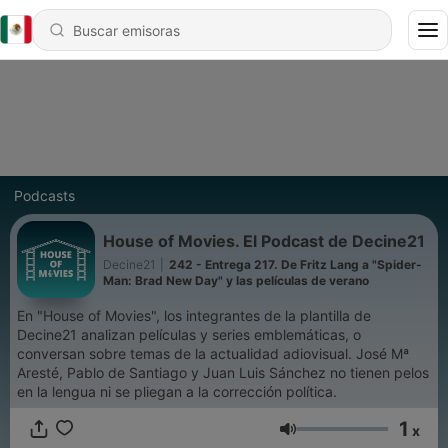
Podcasts
House of Movies. El Podcast de Decine21
Decine21
|
242 - Entrega 217. De Fritz Lang a "Spider-
Man: Brad New Day" y las películas de verano
En "House of Movies", los integrantes de la plantilla de
Decine21 analizan películas y series emblemáticas, o
conversan sobre temas de la actualidad adiovisual. José Mª
Aresté, Pablo de Santiago y Juan Luis Sánchez no tienen pelos
en la lengua ni se pliegan a la corrección política.
1
x
Volumen