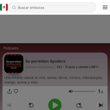
Podcasts
Se permiten Spoilers
Esteban Castellanos
|
152 - Tropos y clichés LGBT+
Una mirada casual al cine, series, libros, cómics, videojuegos,
manga, anime y más.
1
x
Volumen