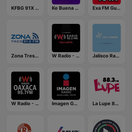
KFBG 91X FM
Ke Buena 97.1 FM
Exa FM Guadalajara
Zona Tres 91.5 FM
W Radio - Vallarta
Jalisco Radio
W Radio - Oaxaca
Imagen Guadalajara 93.9 FM
La Lupe 88.3 | Tepic