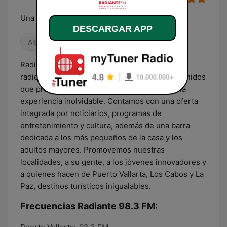
Una Radio Inteligente para un público Radiante
DESCARGAR APP
Alternativa / Indie
Años 80
Años 2000
Radiante FM, de CPS Media, es un concepto
radiofónico de primer nivel; producimos contenidos
que provocan en nuestros radioescuchas, una
experiencia inolvidable. Contamos con una oferta
integrada por noticiarios, programas de
entretenimiento y cultura, además de una barra
dedicada a los más pequeños de la casa y los
adultos mayores. Promovemos nuestras
localidades, a su gente, a los jóvenes innovadores y
a quienes hacen de Puerto Vallarta, Los Cabos y La
Paz, destinos turísticos inigualables.
Frecuencias Radiante 98.3 FM: