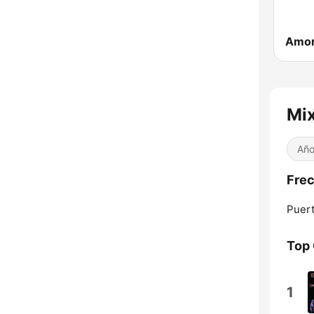
Amor
Mix
Año
Frec
Puert
Top
1