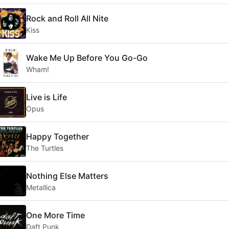
Rock and Roll All Nite
Kiss
Wake Me Up Before You Go-Go
Wham!
Live is Life
Opus
Happy Together
The Turtles
Nothing Else Matters
Metallica
One More Time
Daft Punk