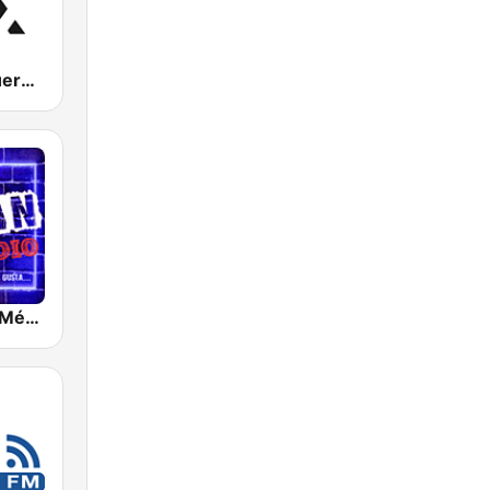
Mix 106.5 Querétaro
Radio Urban México