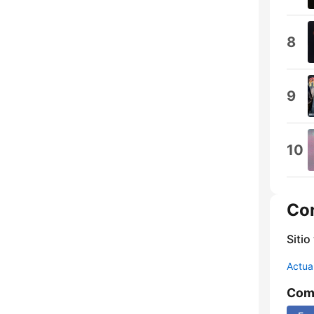
8
9
10
Co
Sitio
Actua
Comp