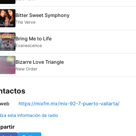
Bitter Sweet Symphony
The Verve
Bring Me to Life
Evanescence
Bizarre Love Triangle
New Order
ntactos
 web
https://mixfm.mx/mix-92-7-puerto-vallarta/
liza esta información de radio
artir