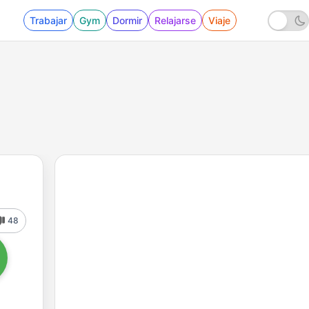
Trabajar
Gym
Dormir
Relajarse
Viaje
48