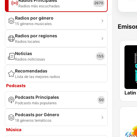
Radios Principales
2670
Radios más escuchadas
Radios por género
15 géneros musicales
Emisor
Radios por regiones
Radios locales
Noticias
155
Radios noticiosas
Recomendadas
Lista de las mejores radios
Podcasts
Podcasts Principales
50
Podcasts más populares
Podcasts por Género
18 géneros temáticos
Música