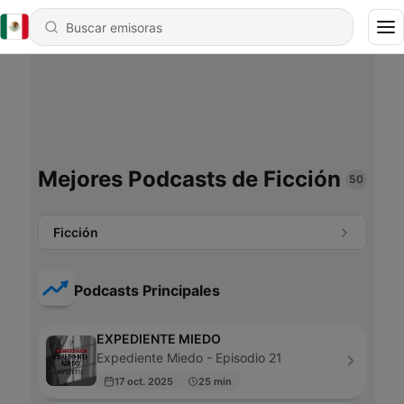
Mejores Podcasts de Ficción
50
Ficción
Podcasts Principales
EXPEDIENTE MIEDO
Expediente Miedo - Episodio 21
17 oct. 2025
25 min