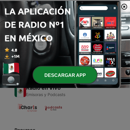
Cuentos de Terror con Kris Durden
Kris Durden - Episodio 31
15 sep. 2025
2 min
Página
4
de
4
1
<
4
DESCARGAR APP
Radio en Vivo
Emisoras y Podcasts