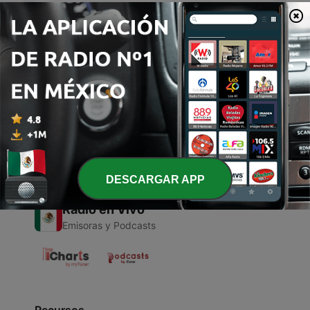
Instrumental
Dr Mike Baldwin - Episodio 5
20 mayo 2026
77 min
Página
4
de
4
1
<
4
DESCARGAR APP
Radio en Vivo
Emisoras y Podcasts