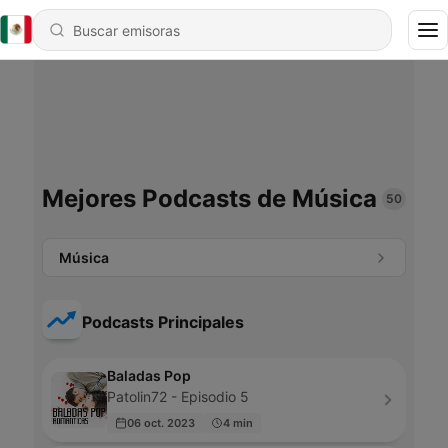
Mejores Podcasts de Música
50
Música
Podcasts Principales
Baladas Pop
Patolin72 - Episodio 5
06 oct. 2023
4 min