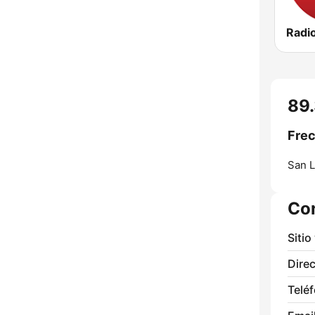
89.
Frec
San L
Co
Sitio
Direc
Telé