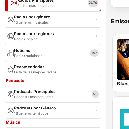
Radios Principales
2670
Radios más escuchadas
Radios por género
Emisor
15 géneros musicales
Radios por regiones
Radios locales
Noticias
155
Radios noticiosas
Recomendadas
Lista de las mejores radios
Podcasts
Blue
Podcasts Principales
50
Podcasts más populares
Podcasts por Género
18 géneros temáticos
Música