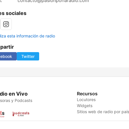
:
contacto@pasionporlaradio.com
s sociales
liza esta información de radio
artir
cebook
Twitter
dio en Vivo
Recursos
Locutores
soras y Podcasts
Widgets
Sitios web de radio por paí