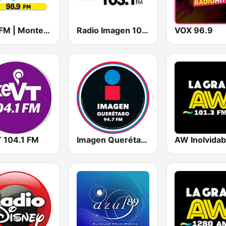
D99 FM | Monterrey
Radio Imagen 103.1 FM
VOX 96.9
 104.1 FM
Imagen Querétaro 94.7 FM