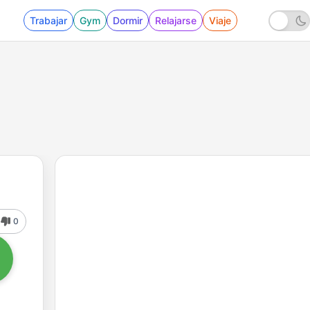
Trabajar
Gym
Dormir
Relajarse
Viaje
0