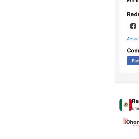
Email
Rede
Actua
Comp
Fa
Ra
Emi