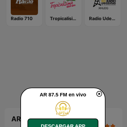
Radio 710
Tropicalísima 660 AM
Radio UdeG Guadalajara
AR 87.5 FM en vivo
AR 87.5 FM en vivo
DESCARGAR APP