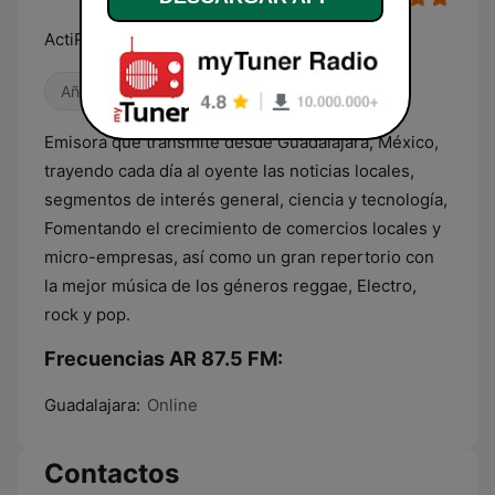
ActiRadio, Activando Tus Sentidos. :)
Años 80
Antiguas
Emisora que transmite desde Guadalajara, México,
trayendo cada día al oyente las noticias locales,
segmentos de interés general, ciencia y tecnología,
Fomentando el crecimiento de comercios locales y
micro-empresas, así como un gran repertorio con
la mejor música de los géneros reggae, Electro,
rock y pop.
Frecuencias AR 87.5 FM:
Guadalajara:
Online
Contactos