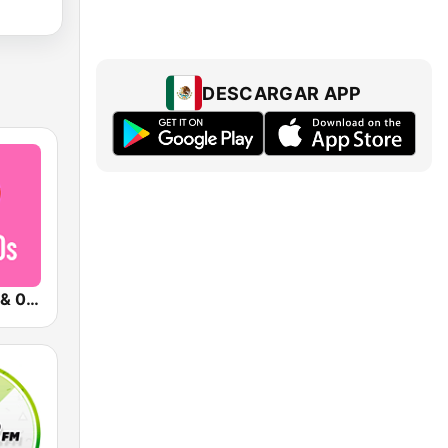
DESCARGAR APP
Qmusic 90's & 00's