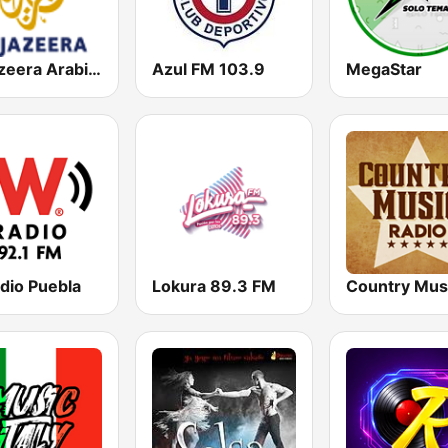
Al Jazeera Arabic (قناة الجزيرة)
Azul FM 103.9
MegaStar
dio Puebla
Lokura 89.3 FM