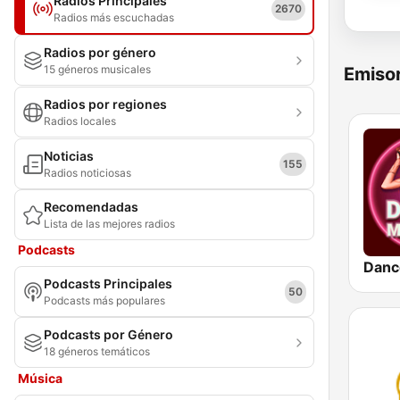
Radios Principales
2670
Radios más escuchadas
Radios por género
15 géneros musicales
Emisor
Radios por regiones
Radios locales
Noticias
155
Radios noticiosas
Recomendadas
Lista de las mejores radios
Podcasts
Danc
Podcasts Principales
50
Podcasts más populares
Podcasts por Género
18 géneros temáticos
Música