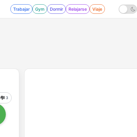
Trabajar
Gym
Dormir
Relajarse
Viaje
3