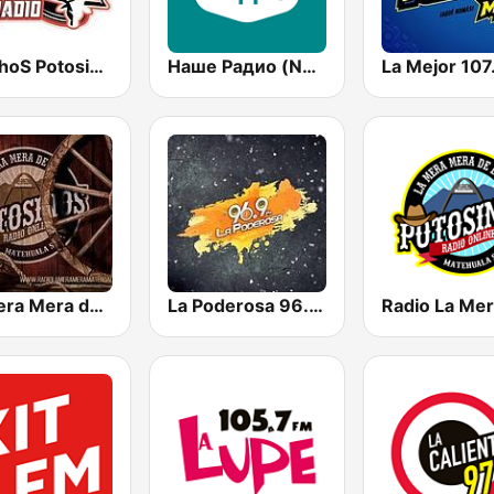
RanchoS PotosinoS Radio
Наше Радио (Nashe Radio) 107.9
La Mejor 107
La Mera Mera de Matehuala
La Poderosa 96.9 FM