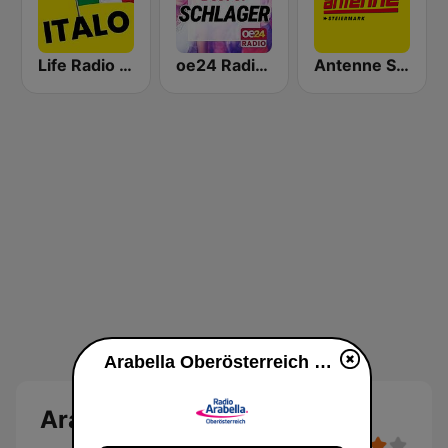
Life Radio Tirol Italo
oe24 Radio - Best of Schlager
Antenne Steiermark
Arabella Oberösterreich en vivo
Arabella Oberösterreich