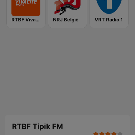
RTBF VivaCité Hainaut
NRJ België
VRT Radio 1
RTBF Tipik FM