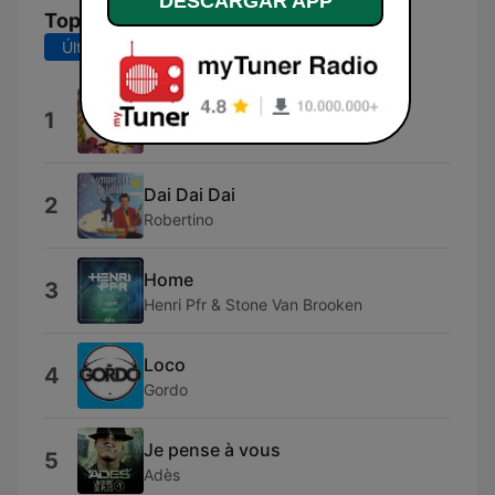
DESCARGAR APP
Top Canciones
Últimos 7 días
Últimos 30 días
Repetto X Mosaert
1
Stromae
Dai Dai Dai
2
Robertino
Home
3
Henri Pfr & Stone Van Brooken
Loco
4
Gordo
Je pense à vous
5
Adès