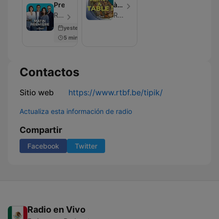
Première
à
table
RTBF - Episodio 107
RTBF
:
yesterday
votre
5 min
émission
cuisine
Contactos
Sitio web
https://www.rtbf.be/tipik/
Actualiza esta información de radio
Compartir
Facebook
Twitter
Radio en Vivo