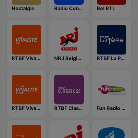
Nostalgie
Radio Contact
Bel RTL
RTBF VivaCité Bruxelles
NRJ Belgique
RTBF La Première
RTBF VivaCité Liège
RTBF Classic 21
Fun Radio BELGIQUE