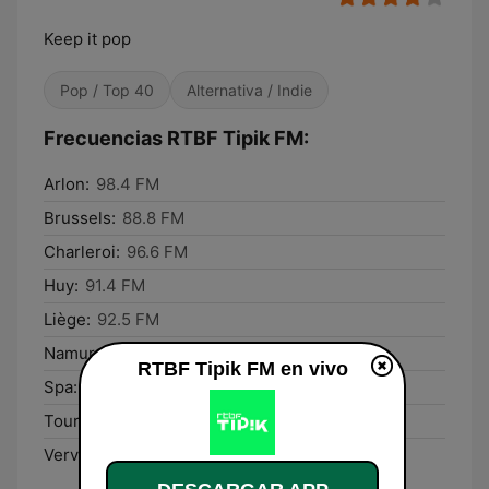
Keep it pop
Pop / Top 40
Alternativa / Indie
Frecuencias RTBF Tipik FM:
Arlon:
98.4 FM
Brussels:
88.8 FM
Charleroi:
96.6 FM
Huy:
91.4 FM
Liège:
92.5 FM
Namur:
89.8 FM
RTBF Tipik FM en vivo
Spa:
94.1 FM
Tournai:
90.6 FM
Verviers:
87.9 FM