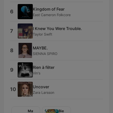
Kingdom of Fear
6
East Cameron Folkcore
I Knew You Were Trouble.
7
Taylor Swift
MAYBE.
8
SIENNA SPIRO
Rien à fêter
9
Vin's
Uncover
10
Zara Larsson
Matin
Bientôt