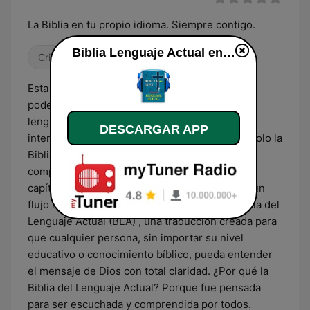
La Biblia en tu propio idioma. Siempre contigo.
Biblia Lenguaje Actual en vivo
Cristiana
Cultura & Educación
Esta estación nace con un propósito simple y
poderoso: transmitir la Palabra de Dios en el
lenguaje que todos hablamos cada día. Sin
DESCARGAR APP
interrupciones. Sin comentarios. Sin música. Solo la
Biblia. Nuestra programación es natural y sin
complicaciones: libro tras libro, capítulo tras
capítulo, del Antiguo y Nuevo Testamento, en un
flujo ininterrumpido. Utilizamos la versión Biblia del
Lenguaje Actual (BLA) , una traducción creada para
que cualquier persona, sin importar su nivel
educativo o conocimiento bíblico, pueda entender
el mensaje de Dios con total claridad. ¿Por qué la
Biblia del Lenguaje Actual? Porque fue pensada
para ser escuchada y comprendida por todos.