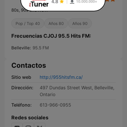
80s, 90s and NOW
Pop / Top 40
Años 80
Años 90
Frecuencias CJOJ 95.5 Hits FM:
Belleville:
95.5 FM
Contactos
Sitio web
http://955hitsfm.ca/
Dirección:
497 Dundas Street West, Belleville,
Ontario
Teléfono:
613-966-0955
Redes sociales