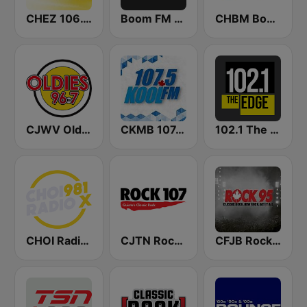
CHEZ 106.1 FM (CA Only)
Boom FM 99.7
CHBM Boom 97.3 FM
CJWV Oldies 96.7 FM
CKMB 107.5 Kool FM
102.1 The Edge FM
CHOI Radio X 98.1 FM
CJTN Rock 107
CFJB Rock 95