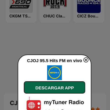
CKGM TSN Radio 690 AM
CHUC Classic Rock 107.9 FM
CICZ Bounce Radio 104.1 FM
CJOJ 95.5 Hits FM en vivo
DESCARGAR APP
CJOJ 95.5 Hits FM