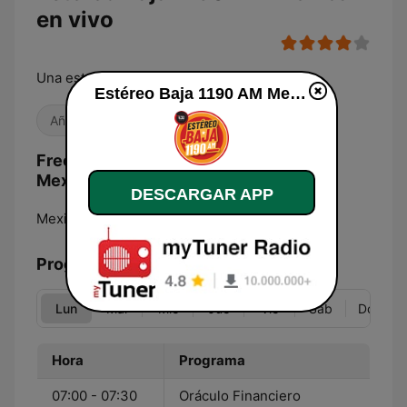
en vivo
Una estación de Esquina 32
Estéreo Baja 1190 AM Mexicali en vivo
Años 80
Antiguas
Años 90
Frecuencias Estéreo Baja 1190 AM
Mexicali:
DESCARGAR APP
Mexicali:
1190 AM
Programación
Lun
Mar
Mié
Jue
Vie
Sáb
Dom
Hora
Programa
07:00 - 07:30
Oráculo Financiero