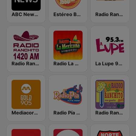
ABC News Radio
Estéreo Baja 1550 AM Tijuana
Radio Ranchito 1370 AM
Radio Ranchito Tijuana
Radio La Mexicana
La Lupe 95.3 FM | Tijuana
Mediacorp GOLD 905
Radio Pía 92.7 FM
Radio Ranchito 107.1 FM